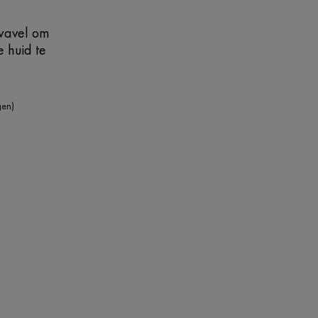
wavel om
e huid te
gen)