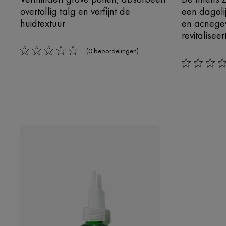
overtollig talg en verfijnt de
een dagelij
huidtextuur.
en acnegev
revitaliseert
(0 beoordelingen)
0/5
0/5