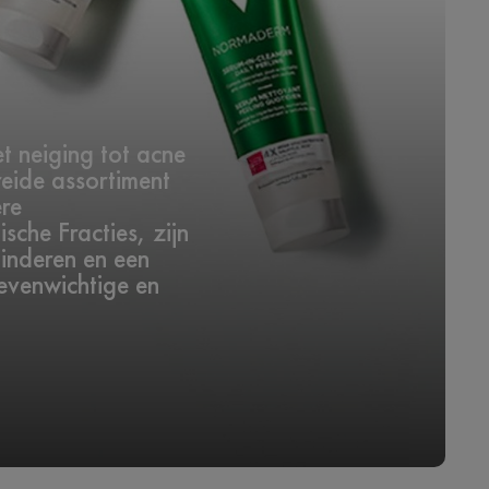
 neiging tot acne
reide assortiment
ere
sche Fracties, zijn
inderen en een
 evenwichtige en