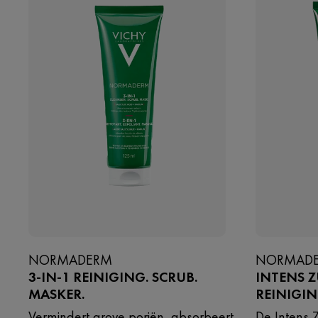
NORMADERM
NORMAD
3-IN-1 REINIGING. SCRUB.
INTENS 
MASKER.
REINIGI
Vermindert grove poriën, absorbeert
De Intens Z