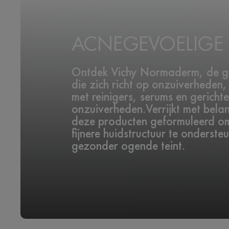
ACNEGEVOELIGE 
Ontdek Vichy Normaderm, de ges
die zich richt op onzuiverheden,
met reinigers, serums en gericht
onzuiverheden.Verrijkt met belang
deze producten geformuleerd om 
fijnere huidstructuur te onderst
gezonder ogende teint.