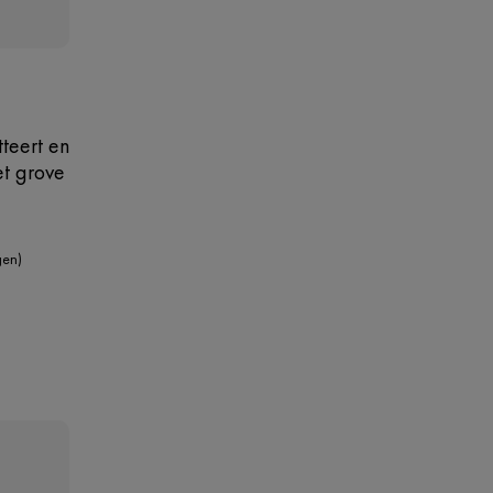
teert en
et grove
gen)