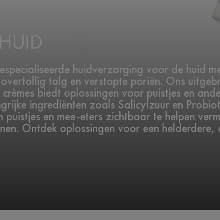
HUID
pecialiseerde huidverzorging voor de huid met
 overtollig talg en verstopte poriën. Ons uitgeb
e crèmes biedt oplossingen voor puistjes en and
rijke ingrediënten zoals Salicylzuur en Probioti
puistjes en mee-eters zichtbaar te helpen verm
eunen. Ontdek oplossingen voor een helderdere,