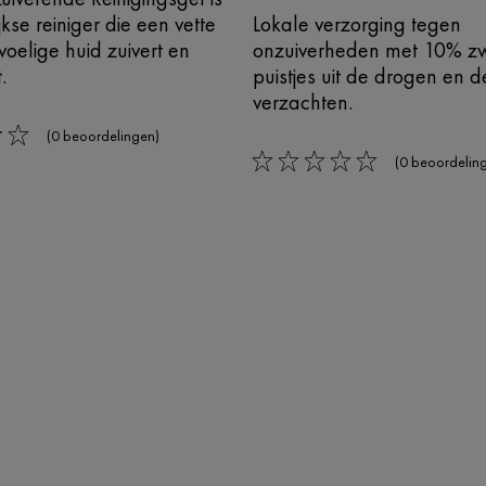
kse reiniger die een vette
Lokale verzorging tegen
oelige huid zuivert en
onzuiverheden met 10% z
.
puistjes uit de drogen en d
verzachten.
(0 beoordelingen)
(0 beoordelin
0/5