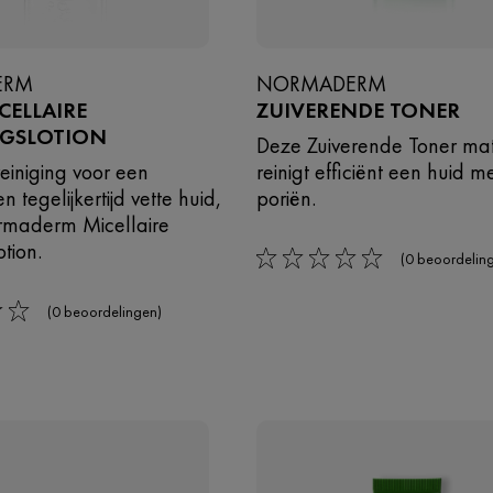
ERM
NORMADERM
ICELLAIRE
ZUIVERENDE TONER
NGSLOTION
Deze Zuiverende Toner mat
reiniging voor een
reinigt efficiënt een huid m
n tegelijkertijd vette huid,
poriën.
rmaderm Micellaire
otion.
(0 beoordelin
0/5
(0 beoordelingen)