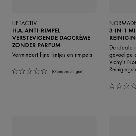
LIFTACTIV
NORMAD
H.A. ANTI-RIMPEL
3-IN-1 M
VERSTEVIGENDE DAGCRÈME
REINIGI
ZONDER PARFUM
De ideale 
Vermindert fijne lijntjes en rimpels.
gevoelige e
Vichy’s No
Reinigingsl
(0 beoordelingen)
0/5
0/5