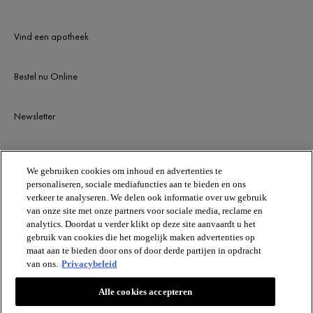
Vind een apotheek
Bestel nu Online
Newsletter
BLIJF OP DE HOOGTE
We gebruiken cookies om inhoud en advertenties te
personaliseren, sociale mediafuncties aan te bieden en ons
verkeer te analyseren. We delen ook informatie over uw gebruik
van onze site met onze partners voor sociale media, reclame en
analytics. Doordat u verder klikt op deze site aanvaardt u het
gebruik van cookies die het mogelijk maken advertenties op
maat aan te bieden door ons of door derde partijen in opdracht
van ons.
Privacybeleid
VICHY
Alle cookies accepteren
Vichy France CAI/CAF 03
TSA 75000 93584 ST OUEN CEDEX FR.