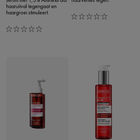
haaruitval tegengaat en
haargroei stimuleert.
0/5
0/5