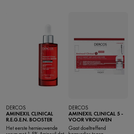
DERCOS
DERCOS
AMINEXIL CLINICAL
AMINEXIL CLINICAL 5 -
R.E.G.E.N. BOOSTER
VOOR VROUWEN
Het eerste hernieuwende
Gaat doeltreffend
serum met 1,5% Aminexil dat
haarverlies tegen.