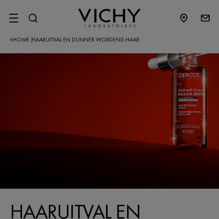
SITE MENU
HOME
HAARUITVAL EN DUNNER WORDEND HAAR
|
HAARUITVAL EN