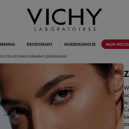
ERMING
DEODORANT
HUIDDIAGNOSE
MIJN HOLI
RODUCTEN
ZONBESCHERMING
ZELFBRUINERS
|
|
Z
Wi
aa
li
Ca
bi
zo