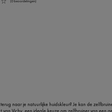
(0 beoordelingen)
e terug naar je natuurlijke huidskleur? Je kan de zelfbru
t van Vichy, een ideale keuze om zelfbruiner van een ge