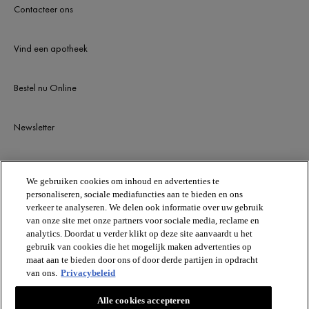
Contacteer ons
Vind een apotheek
Bestel nu Online
Newsletter
BLIJF OP DE HOOGTE
We gebruiken cookies om inhoud en advertenties te
personaliseren, sociale mediafuncties aan te bieden en ons
verkeer te analyseren. We delen ook informatie over uw gebruik
van onze site met onze partners voor sociale media, reclame en
analytics. Doordat u verder klikt op deze site aanvaardt u het
gebruik van cookies die het mogelijk maken advertenties op
maat aan te bieden door ons of door derde partijen in opdracht
van ons.
Privacybeleid
VICHY
Alle cookies accepteren
Vichy France CAI/CAF 03