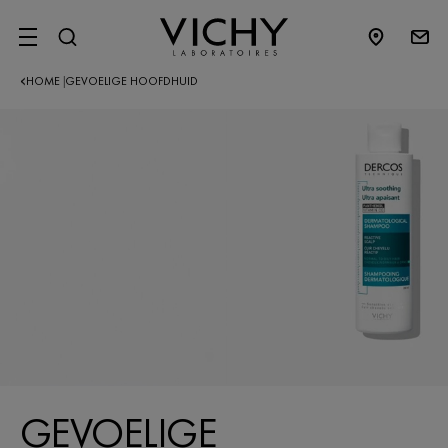
SITE MENU
HOME
GEVOELIGE HOOFDHUID
|
GEVOELIGE