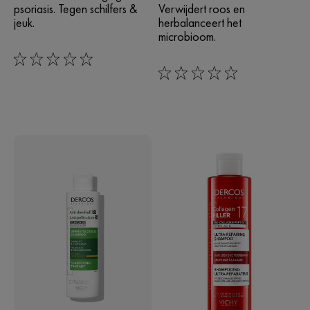
psoriasis. Tegen schilfers &
Verwijdert roos en
jeuk.
herbalanceert het
microbioom.
0/5
0/5