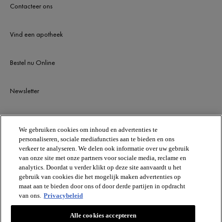
Contacteer ons
Vind een apotheek
Bestel nu Online
Newsletter
BLIJF OP DE HOOGTE
We gebruiken cookies om inhoud en advertenties te
personaliseren, sociale mediafuncties aan te bieden en ons
verkeer te analyseren. We delen ook informatie over uw gebruik
van onze site met onze partners voor sociale media, reclame en
analytics. Doordat u verder klikt op deze site aanvaardt u het
gebruik van cookies die het mogelijk maken advertenties op
maat aan te bieden door ons of door derde partijen in opdracht
van ons.
Privacybeleid
VICHY
Alle cookies accepteren
Vichy France CAI/CAF 03