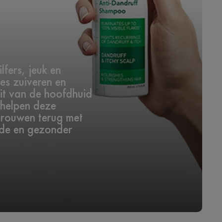
fers, jeuk en
es zuiveren en
it van de hoofdhuid
 helpen deze
rtrouwen terug met
rde en gezonder