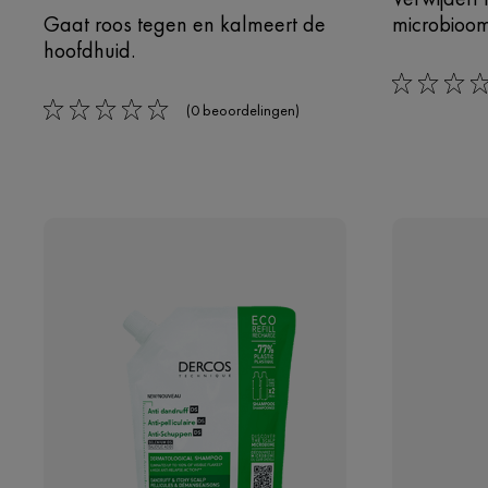
Gaat roos tegen en kalmeert de
microbioom
hoofdhuid.
0/5
(0 beoordelingen)
0/5