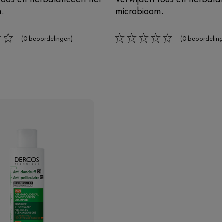
.
microbioom.
(0 beoordelingen)
(0 beoordelin
0/5