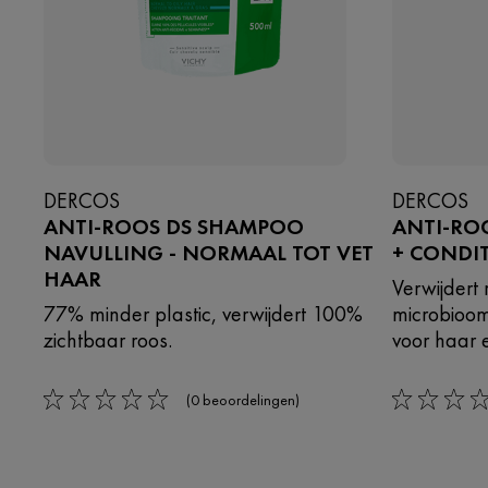
DERCOS
DERCOS
ANTI-ROOS DS SHAMPOO
ANTI-RO
NAVULLING - NORMAAL TOT VET
+ CONDI
HAAR
Verwijdert
77% minder plastic, verwijdert 100%
microbioom
zichtbaar roos.
voor haar 
(0 beoordelingen)
0/5
0/5