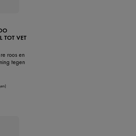
OO
 TOT VET
are roos en
ming tegen
gen)