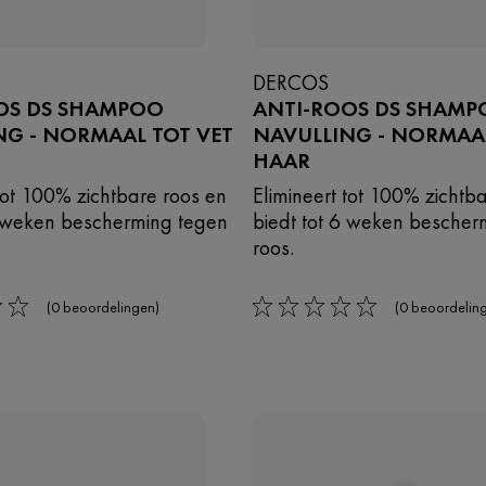
DERCOS
OS DS SHAMPOO
ANTI-ROOS DS SHAMP
NG - NORMAAL TOT VET
NAVULLING - NORMAAL
HAAR
 tot 100% zichtbare roos en
Elimineert tot 100% zichtb
6 weken bescherming tegen
biedt tot 6 weken bescher
roos.
(0 beoordelingen)
(0 beoordelin
0/5