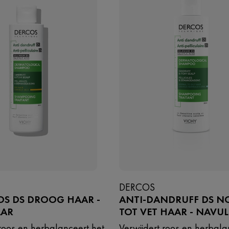
DERCOS
OS DS DROOG HAAR -
ANTI-DANDRUFF DS N
AAR
TOT VET HAAR - NAVU
 roos en herbalanceert het
Verwijdert roos en herbala