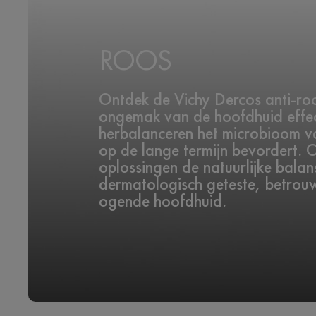
ROOS
Ontdek de Vichy Dercos anti-roo
ongemak van de hoofdhuid effec
herbalanceren het microbioom va
op de lange termijn bevordert. 
oplossingen de natuurlijke balans
dermatologisch geteste, betrou
ogende hoofdhuid.