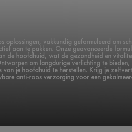
s oplossingen, vakkundig geformuleerd om schil
tief aan te pakken. Onze geavanceerde formul
n de hoofdhuid, wat de gezondheid en vitalite
Ontworpen om langdurige verlichting te bieden,
 van je hoofdhuid te herstellen. Krijg je zelfve
wbare anti-roos verzorging voor een gekalmee