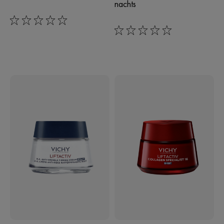
nachts
0/5
0/5