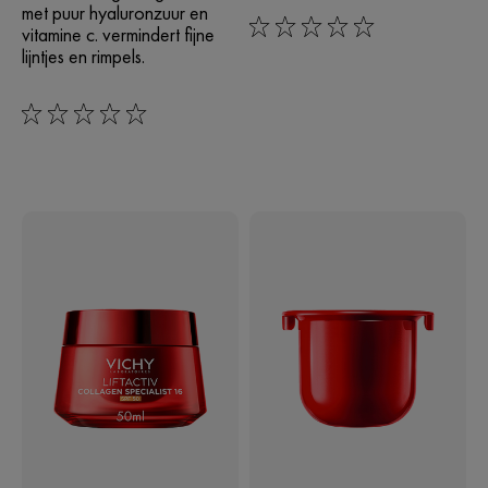
met puur hyaluronzuur en
vitamine c. vermindert fijne
0/5
lijntjes en rimpels.
0/5