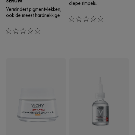
SERUM
diepe rimpels.​
Vermindert pigmentvlekken,
ook de meest hardnekkige
0/5
0/5