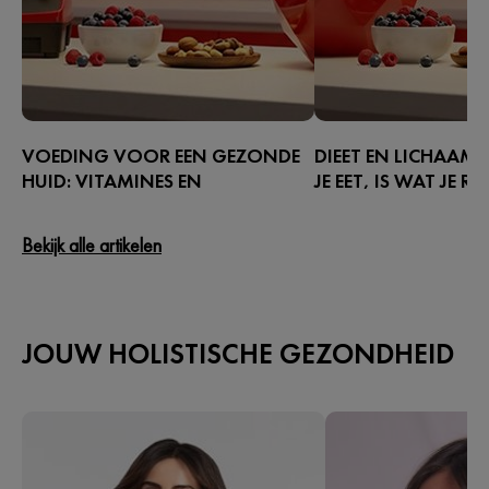
VOEDING VOOR EEN GEZONDE
DIEET EN LICHAAM
HUID: VITAMINES EN
JE EET, IS WAT JE RU
VOEDINGSMIDDELEN VOOR
Wat je eet heeft een di
EEN GEHYDRATEERDE HUID
op je dieet en lichaams
Bekijk alle artikelen
Je voeding voor een gezonde huid
Bepaalde voedingsmid
begint van binnenuit.
binnen enkele uren na e
vluchtige stoffen vrij vi
JOUW HOLISTISCHE GEZONDHEID