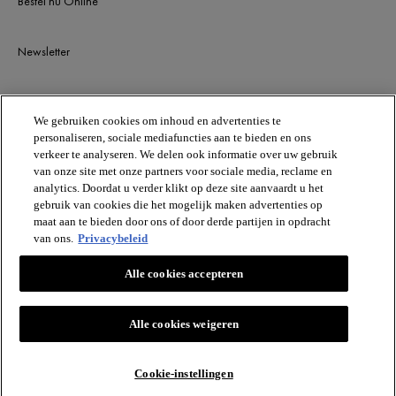
Bestel nu Online
Newsletter
BLIJF OP DE HOOGTE
We gebruiken cookies om inhoud en advertenties te
personaliseren, sociale mediafuncties aan te bieden en ons
verkeer te analyseren. We delen ook informatie over uw gebruik
van onze site met onze partners voor sociale media, reclame en
analytics. Doordat u verder klikt op deze site aanvaardt u het
gebruik van cookies die het mogelijk maken advertenties op
maat aan te bieden door ons of door derde partijen in opdracht
van ons.
Privacybeleid
VICHY
Alle cookies accepteren
Vichy France CAI/CAF 03
TSA 75000 93584 ST OUEN CEDEX FR.
[email protected]
Alle cookies weigeren
Cookie-instellingen
© VICHY INC.2024. ALLE RECHTEN VOORBEHOUDEN.