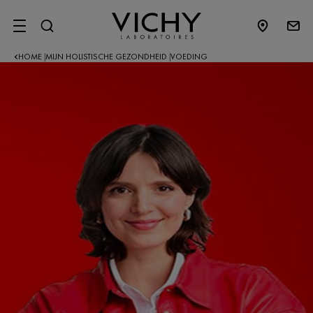
SITE MENU
HOME
MIJN HOLISTISCHE GEZONDHEID
VOEDING
|
|