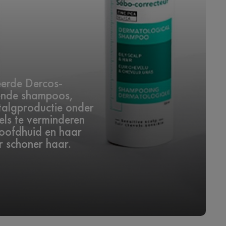
seerde Dercos-
erende shampoos,
 talgproductie onder
els te verminderen
hoofdhuid en haar
r schoner haar.