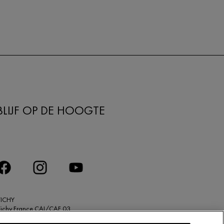
BLIJF OP DE HOOGTE
VICHY
ichy France CAI/CAF 03
SA 75000 93584 ST OUEN CEDEX FR.