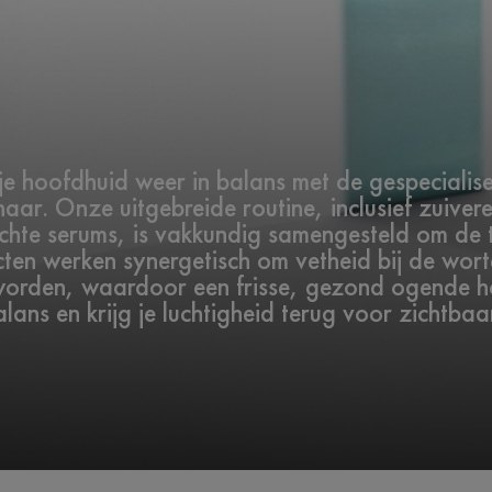
g je hoofdhuid weer in balans met de gespeciali
haar. Onze uitgebreide routine, inclusief zuiv
richte serums, is vakkundig samengesteld om de
ten werken synergetisch om vetheid bij de wort
 worden, waardoor een frisse, gezond ogende 
ans en krijg je luchtigheid terug voor zichtbaa