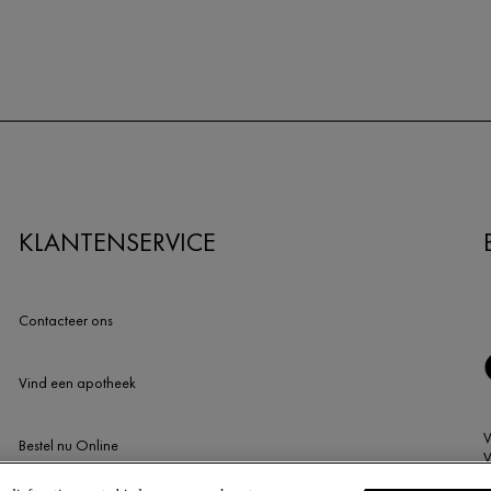
KLANTENSERVICE
Contacteer ons
Vind een apotheek
Bestel nu Online
V
T