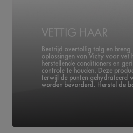
VETTIG HAAR
Bestrijd overtollig talg en bren
oplossingen van Vichy voor vet 
herstellende conditioners en ge
controle te houden. Deze produc
terwijl de punten gehydrateerd
worden bevorderd. Herstel de bal