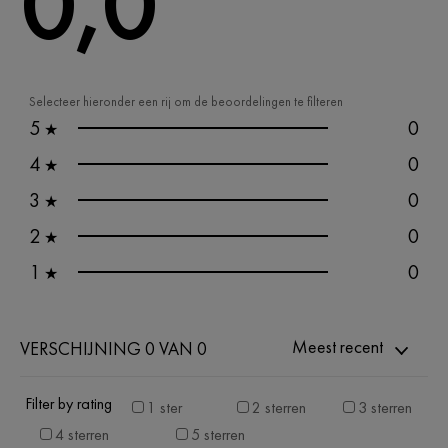
0,0
Selecteer hieronder een rij om de beoordelingen te filteren
5
0
★
4
0
★
3
0
★
2
0
★
1
0
★
Meest recent
VERSCHIJNING 0 VAN 0
Filter by rating
1 ster
2 sterren
3 sterren
4 sterren
5 sterren