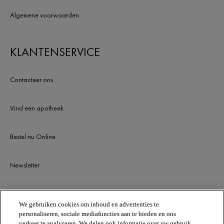
Algemene voorwaarden
KLANTENSERVICE
Contacteer ons
Vind een apotheek
Bestel nu Online
Newsletter
BLIJF OP DE HOOGTE
We gebruiken cookies om inhoud en advertenties te
personaliseren, sociale mediafuncties aan te bieden en ons
verkeer te analyseren. We delen ook informatie over uw gebruik