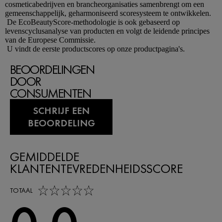
cosmeticabedrijven en brancheorganisaties samenbrengt om een
gemeenschappelijk, geharmoniseerd scoresysteem te ontwikkelen.
De EcoBeautyScore-methodologie is ook gebaseerd op
levenscyclusanalyse van producten en volgt de leidende principes
van de Europese Commissie.
U vindt de eerste productscores op onze productpagina's.
BEOORDELINGEN
DOOR
CONSUMENTEN
SCHRIJF EEN
BEOORDELING
GEMIDDELDE
KLANTENTEVREDENHEIDSSCORE
0,0 out of 5 stars
TOTAAL