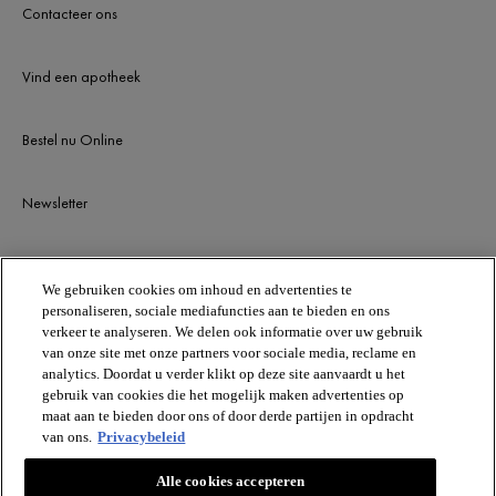
Contacteer ons
Vind een apotheek
Bestel nu Online
Newsletter
BLIJF OP DE HOOGTE
We gebruiken cookies om inhoud en advertenties te
personaliseren, sociale mediafuncties aan te bieden en ons
verkeer te analyseren. We delen ook informatie over uw gebruik
van onze site met onze partners voor sociale media, reclame en
analytics. Doordat u verder klikt op deze site aanvaardt u het
gebruik van cookies die het mogelijk maken advertenties op
maat aan te bieden door ons of door derde partijen in opdracht
van ons.
Privacybeleid
VICHY
Alle cookies accepteren
Vichy France CAI/CAF 03