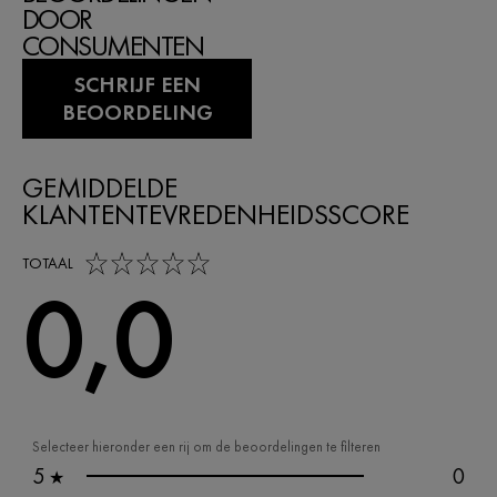
DOOR
CONSUMENTEN
SCHRIJF EEN
BEOORDELING
GEMIDDELDE
KLANTENTEVREDENHEIDSSCORE
0,0 out of 5 stars
TOTAAL
0,0
Selecteer hieronder een rij om de beoordelingen te filteren
5
0
★