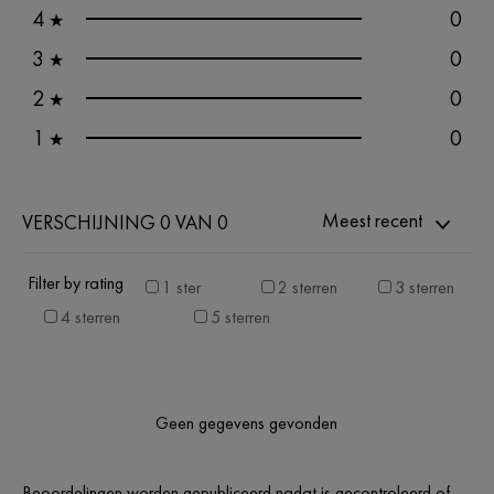
4
0
★
3
0
★
2
0
★
1
0
★
Meest recent
VERSCHIJNING 0 VAN 0
Filter by rating
1 ster
2 sterren
3 sterren
4 sterren
5 sterren
Geen gegevens gevonden
Beoordelingen worden gepubliceerd nadat is gecontroleerd of