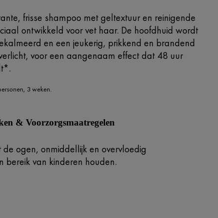
ante, frisse shampoo met geltextuur en reinigende
eciaal ontwikkeld voor vet haar. De hoofdhuid wordt
gekalmeerd en een jeukerig, prikkend en brandend
verlicht, voor een aangenaam effect dat 48 uur
t*.
 personen, 3 weken.
iken & Voorzorgsmaatregelen
t de ogen, onmiddellijk en overvloedig
en bereik van kinderen houden.
g