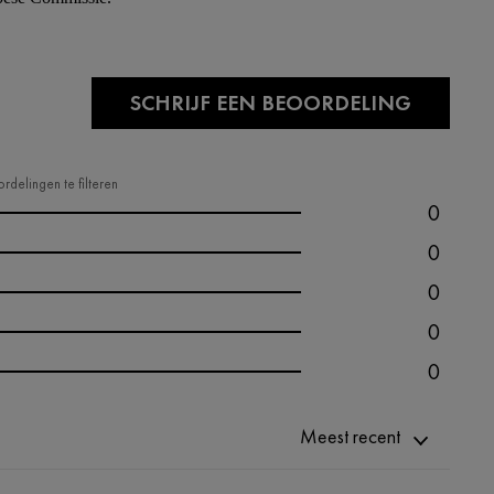
SCHRIJF EEN BEOORDELING
rdelingen te filteren
0
0
0
0
0
Meest recent