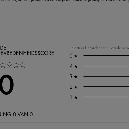
DE
Selecteer hieronder een rij om de beoo
TEVREDENHEIDSSCORE
5
★
tars
4
★
,0
3
★
2
★
1
★
NING 0 VAN 0