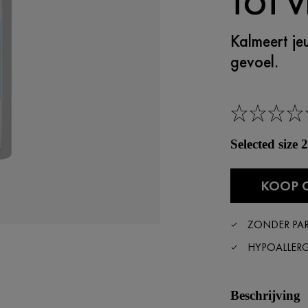
TOT V
Kalmeert je
gevoel.
Selected size
KOOP 
ZONDER PA
HYPOALLER
Beschrijving