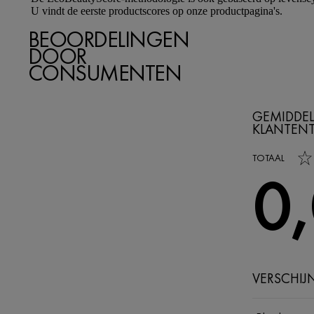
U vindt de eerste productscores op onze productpagina's.
BEOORDELINGEN
DOOR
CONSUMENTEN
GEMIDDEL
KLANTEN
0,0 out of 5 s
TOTAAL
0
VERSCHIJ