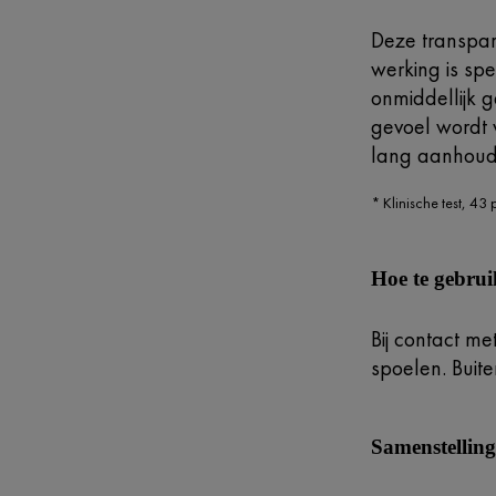
Deze transpar
werking is sp
onmiddellijk 
gevoel wordt 
lang aanhoud
* Klinische test, 43
Hoe te gebru
Bij contact me
spoelen. Buit
Samenstellin