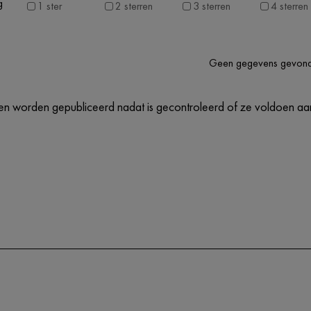
g
1 ster
2 sterren
3 sterren
4 sterren
Geen gegevens gevon
n worden gepubliceerd nadat is gecontroleerd of ze voldoen aan