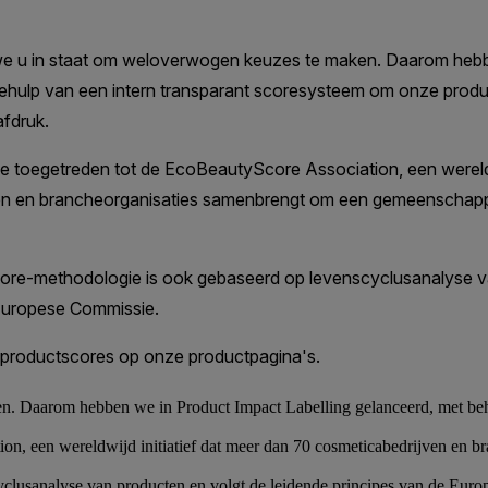
n. Daarom hebben we in Product Impact Labelling gelanceerd, met beh
on, een wereldwijd initiatief dat meer dan 70 cosmeticabedrijven en 
lusanalyse van producten en volgt de leidende principes van de Eur