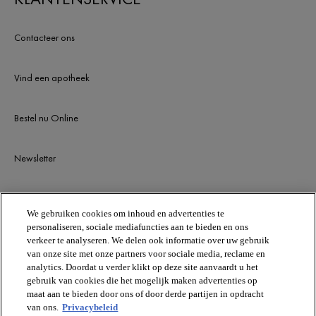
Contacteer ons
Vind een apotheek
Bestel nu Online
Newsletter
BLIJF OP DE HOOGTE
We gebruiken cookies om inhoud en advertenties te
personaliseren, sociale mediafuncties aan te bieden en ons
verkeer te analyseren. We delen ook informatie over uw gebruik
van onze site met onze partners voor sociale media, reclame en
analytics. Doordat u verder klikt op deze site aanvaardt u het
gebruik van cookies die het mogelijk maken advertenties op
maat aan te bieden door ons of door derde partijen in opdracht
van ons.
Privacybeleid