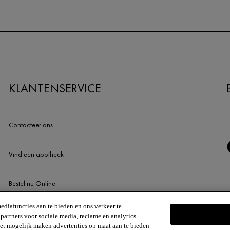
KLANTENSERVICE
Contacteer ons
Vind een apotheek
Bestel nu Online
ediafuncties aan te bieden en ons verkeer te
Newsletter
artners voor sociale media, reclame en analytics.
 het mogelijk maken advertenties op maat aan te bieden