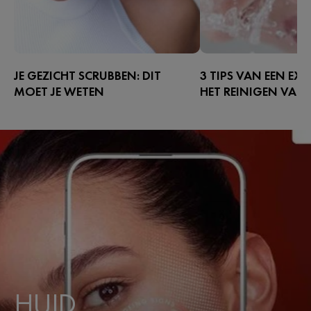
JE GEZICHT SCRUBBEN: DIT
3 TIPS VAN EEN EX
MOET JE WETEN
HET REINIGEN VAN 
In dit artikel lees je waarom scrubben
Ontdek de drie formule
en exfoliëren zo voordelig is en hoe
op je schoonheidsroutin
je aan de slag gaat.
selectie verzorgings- e
reinigingsproducten voo
Lees meer...
HUID