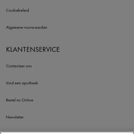
Cookiebeleid
Algemene voorwaarden
KLANTENSERVICE
Contacteer ons
Vind een apotheek
Bestel nu Online
Newsletter