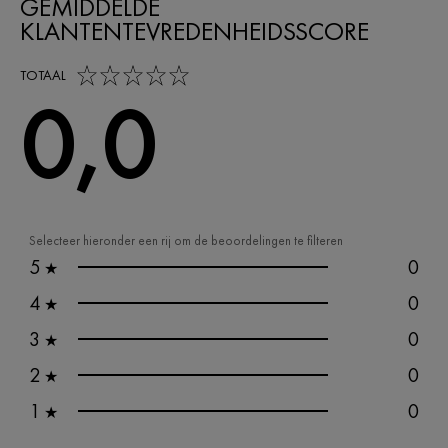
GEMIDDELDE
KLANTENTEVREDENHEIDSSCORE
0,0 out of 5 stars
TOTAAL
0,0
Selecteer hieronder een rij om de beoordelingen te filteren
5
0
★
4
0
★
3
0
★
2
0
★
1
0
★