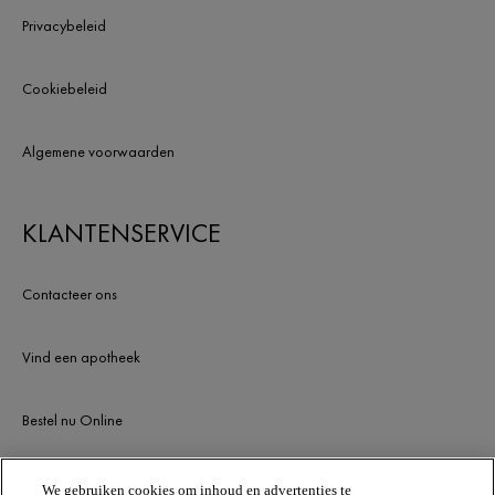
Privacybeleid
Cookiebeleid
Algemene voorwaarden
KLANTENSERVICE
Contacteer ons
Vind een apotheek
Bestel nu Online
Newsletter
We gebruiken cookies om inhoud en advertenties te