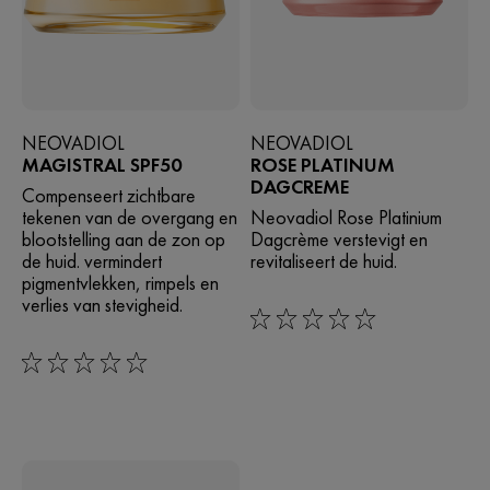
NEOVADIOL
NEOVADIOL
MAGISTRAL SPF50
ROSE PLATINUM
DAGCREME
Compenseert zichtbare
tekenen van de overgang en
Neovadiol Rose Platinium
blootstelling aan de zon op
Dagcrème verstevigt en
de huid. vermindert
revitaliseert de huid.
pigmentvlekken, rimpels en
verlies van stevigheid.
0/5
0/5