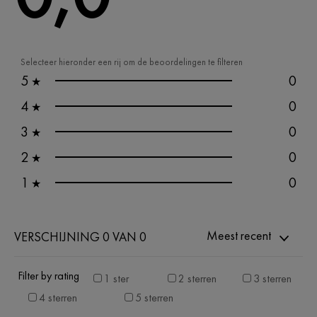
Selecteer hieronder een rij om de beoordelingen te filteren
5
0
★
4
0
★
3
0
★
2
0
★
1
0
★
Meest recent
VERSCHIJNING 0 VAN 0
Filter by rating
1 ster
2 sterren
3 sterren
4 sterren
5 sterren