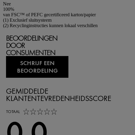
Nee
100%
van FSC™ of PEFC gecertificeerd karton/papier
Footnotes
(1) Exclusief sluitsysteem
(2) Recyclinginstructies kunnen lokaal verschillen
BEOORDELINGEN
DOOR
CONSUMENTEN
SCHRIJF EEN
BEOORDELING
GEMIDDELDE
KLANTENTEVREDENHEIDSSCORE
0,0 out of 5 stars
TOTAAL
0,0