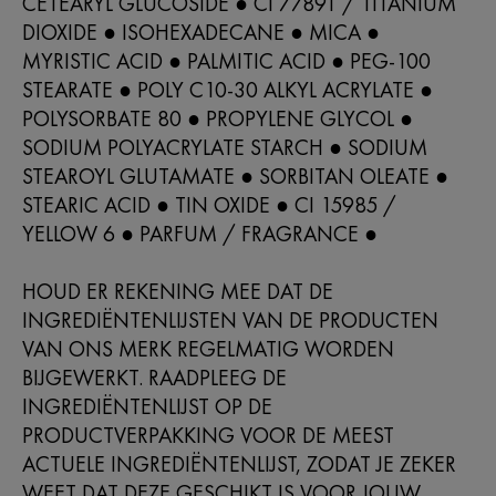
CETEARYL GLUCOSIDE ● CI 77891 / TITANIUM
DIOXIDE ● ISOHEXADECANE ● MICA ●
MYRISTIC ACID ● PALMITIC ACID ● PEG-100
STEARATE ● POLY C10-30 ALKYL ACRYLATE ●
POLYSORBATE 80 ● PROPYLENE GLYCOL ●
SODIUM POLYACRYLATE STARCH ● SODIUM
STEAROYL GLUTAMATE ● SORBITAN OLEATE ●
STEARIC ACID ● TIN OXIDE ● CI 15985 /
YELLOW 6 ● PARFUM / FRAGRANCE ●
HOUD ER REKENING MEE DAT DE
INGREDIËNTENLIJSTEN VAN DE PRODUCTEN
VAN ONS MERK REGELMATIG WORDEN
BIJGEWERKT. RAADPLEEG DE
INGREDIËNTENLIJST OP DE
PRODUCTVERPAKKING VOOR DE MEEST
ACTUELE INGREDIËNTENLIJST, ZODAT JE ZEKER
WEET DAT DEZE GESCHIKT IS VOOR JOUW