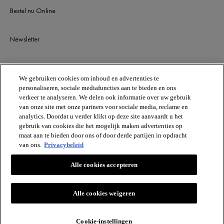
Bestel nu Online
Newsletter
BLIJF OP DE HOOGTE
We gebruiken cookies om inhoud en advertenties te
personaliseren, sociale mediafuncties aan te bieden en ons
verkeer te analyseren. We delen ook informatie over uw gebruik
van onze site met onze partners voor sociale media, reclame en
analytics. Doordat u verder klikt op deze site aanvaardt u het
gebruik van cookies die het mogelijk maken advertenties op
maat aan te bieden door ons of door derde partijen in opdracht
van ons.
Privacybeleid
VICHY
Alle cookies accepteren
Vichy France CAI/CAF 03
TSA 75000 93584 ST OUEN CEDEX FR.
[email protected]
Alle cookies weigeren
Cookie-instellingen