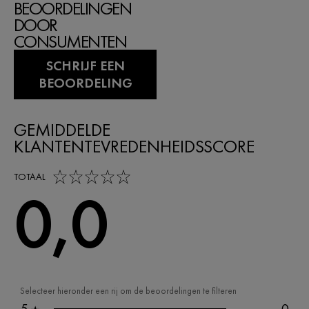
BEOORDELINGEN
DOOR
CONSUMENTEN
SCHRIJF EEN
BEOORDELING
GEMIDDELDE
KLANTENTEVREDENHEIDSSCORE
0,0 out of 5 stars
TOTAAL
0,0
Selecteer hieronder een rij om de beoordelingen te filteren