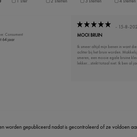
1 ster
2 sterren
3 sterren
4 sterren
- 15-8-20
pe: Consument
MOOI BRUIN
t 64 jaar
Ik smeer altijd mijn benen in want die
achter bij het bruin worden. Makkelijk
smeren, een mooie egale bruine kleu
lekker....stinkt totaal niet. Ik ben al j
n worden gepubliceerd nadat is gecontroleerd of ze voldoen aan