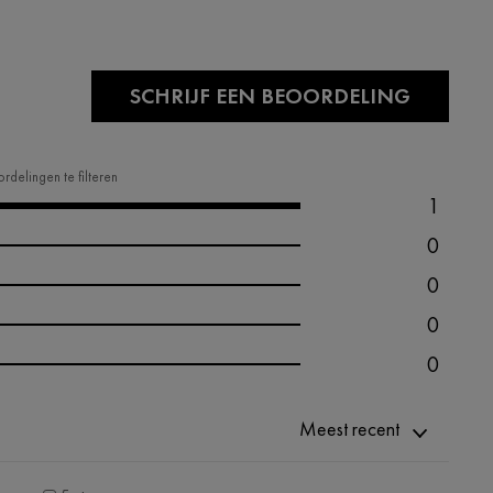
SCHRIJF EEN BEOORDELING
rdelingen te filteren
1
0
0
0
0
Meest recent