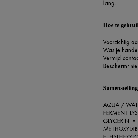
lang.
Hoe te gebru
Voorzichtig a
Was je handen
Vermijd contac
Beschermt nie
Samenstellin
AQUA / WAT
FERMENT LY
GLYCERIN • 
METHOXYDIB
ETHYLHEXYL