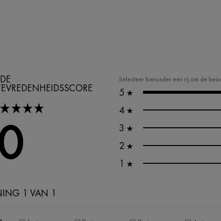
DE
Selecteer hieronder een rij om de beoo
TEVREDENHEIDSSCORE
5
★
tars
4
★
,0
3
★
2
★
1
★
NING 1 VAN 1
g