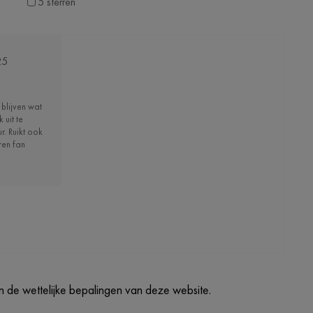
5 sterren
25
 blijven wat
 uit te
r. Ruikt ook
aren fan
 de wettelijke bepalingen van deze website.