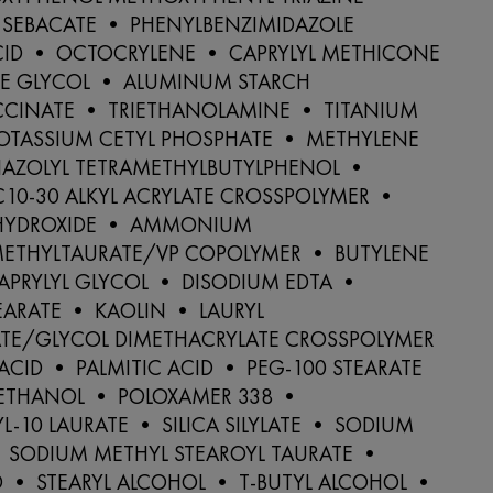
L SEBACATE • PHENYLBENZIMIDAZOLE
CID • OCTOCRYLENE • CAPRYLYL METHICONE
E GLYCOL • ALUMINUM STARCH
CINATE • TRIETHANOLAMINE • TITANIUM
POTASSIUM CETYL PHOSPHATE • METHYLENE
RIAZOLYL TETRAMETHYLBUTYLPHENOL •
C10-30 ALKYL ACRYLATE CROSSPOLYMER •
HYDROXIDE • AMMONIUM
METHYLTAURATE/VP COPOLYMER • BUTYLENE
APRYLYL GLYCOL • DISODIUM EDTA •
EARATE • KAOLIN • LAURYL
TE/GLYCOL DIMETHACRYLATE CROSSPOLYMER
ACID • PALMITIC ACID • PEG-100 STEARATE
ETHANOL • POLOXAMER 338 •
L-10 LAURATE • SILICA SILYLATE • SODIUM
 SODIUM METHYL STEAROYL TAURATE •
D • STEARYL ALCOHOL • T-BUTYL ALCOHOL •