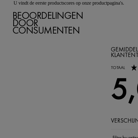
U vindt de eerste productscores op onze productpagina's.
BEOORDELINGEN
DOOR
CONSUMENTEN
GEMIDDEL
KLANTEN
5,0 out of 5 s
TOTAAL
5
VERSCHIJ
Filter by ratin