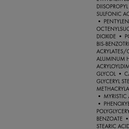
DIISOPROPY
SULFONIC A
• PENTYLEN
OCTENYLSUC
DIOXIDE • 
BIS-BENZOT
ACRYLATES/
ALUMINUM 
ACRYLOYLDI
GLYCOL • C
GLYCERYL ST
METHACRYLA
• MYRISTIC 
• PHENOXY
POLYGLYCERY
BENZOATE •
STEARIC ACI