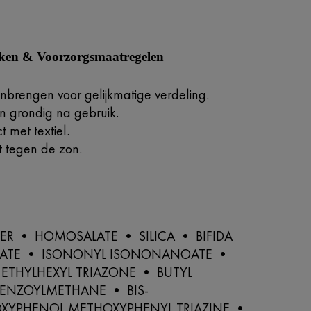
iken & Voorzorgsmaatregelen
anbrengen voor gelijkmatige verdeling.
 grondig na gebruik.
t met textiel.
t tegen de zon.
g
ER • HOMOSALATE • SILICA • BIFIDA
SATE • ISONONYL ISONONANOATE •
ETHYLHEXYL TRIAZONE • BUTYL
ENZOYLMETHANE • BIS-
OXYPHENOL METHOXYPHENYL TRIAZINE •