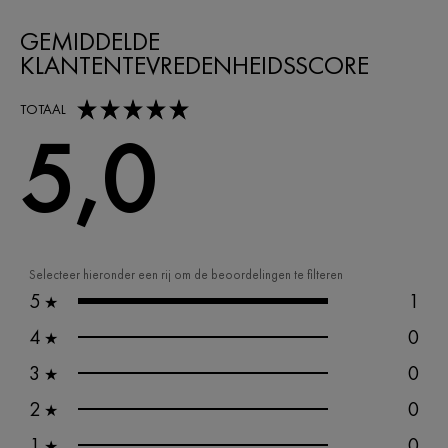
GEMIDDELDE
KLANTENTEVREDENHEIDSSCORE
5,0 out of 5 stars
TOTAAL
5,0
Selecteer hieronder een rij om de beoordelingen te filteren
5
1
★
4
0
★
3
0
★
2
0
★
1
0
★