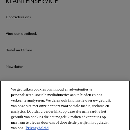
KLANTENSERVICE
Contacteer ons
Vind een apotheek
Bestel nu Online
Newsletter
BLIJF OP DE HOOGTE
We gebruiken cookies om inhoud en advertenties te
personaliseren, sociale mediafuncties aan te bieden en ons
verkeer te analyseren. We delen ook informatie over uw gebruik
van onze site met onze partners voor sociale media, reclame en
analytics. Doordat u verder klikt op deze site aanvaardt u het
gebruik van cookies die het mogelijk maken advertenties op
maat aan te bieden door ons of door derde partijen in opdracht
van ons.
Privacybeleid