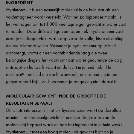
INGREDIËNT
Hyaluronzuur is een natuurlijk molecuul in de huid dat als een
vochtmagneet wordt versterkt. Wat het zo bijzonder maakt, is
het vermogen om tot 1.000 keer zijn eigen gewicht in water vast
te houden. Door dit krachtige vermogen trekt hyaluronzuur vocht
naar je huidoppervlak, wat zorgt voor de volle, frisse uitstraling
die we allemaal willen. Wanneer je hyaluronzuur op je huid
aanbrengt, vormt dit een vochtbindende laag die twee
belangrijke dingen: het voorkomt dat water gedurende de dag
ontsnapt en het zelfs vocht uit de lucht in je huid trekt. Het
resultaat? Een huid die zacht aanvoelt, er stralend uitziet en
gehydrateerd blijft, zelfs wanneer je omgeving niet ideaal is.
MOLECULAIR GEWICHT: HOE DE GROOTTE DE
RESULTATEN BEPAALT
Dit is iets interessants: niet elk hyaluronzuur werkt op dezelfde
manier. Het molecuulgewicht (in principe de grootte van de
moleculen) bepaalt waar en hoe het ingrediënt in je huid werkt.
Hyaluronzuur met een hoog moleculair gewicht blijft op je