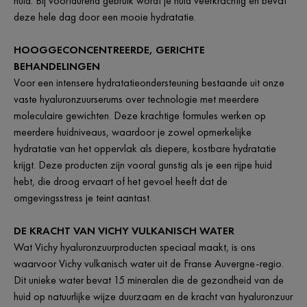
huid. Bij voortdurend gebruik wordt je huid veerkrachtig en bevat
deze hele dag door een mooie hydratatie.
HOOGGECONCENTREERDE, GERICHTE
BEHANDELINGEN
Voor een intensere hydratatieondersteuning bestaande uit onze
vaste hyaluronzuurserums over technologie met meerdere
moleculaire gewichten. Deze krachtige formules werken op
meerdere huidniveaus, waardoor je zowel opmerkelijke
hydratatie van het oppervlak als diepere, kostbare hydratatie
krijgt. Deze producten zijn vooral gunstig als je een rijpe huid
hebt, die droog ervaart of het gevoel heeft dat de
omgevingsstress je teint aantast.
DE KRACHT VAN VICHY VULKANISCH WATER
Wat Vichy hyaluronzuurproducten speciaal maakt, is ons
waarvoor Vichy vulkanisch water uit de Franse Auvergne-regio.
Dit unieke water bevat 15 mineralen die de gezondheid van de
huid op natuurlijke wijze duurzaam en de kracht van hyaluronzuur