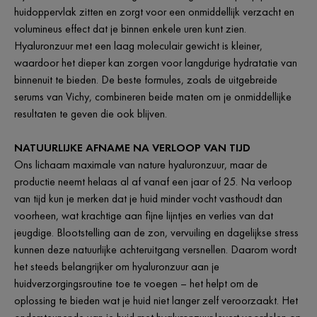
huidoppervlak zitten en zorgt voor een onmiddellijk verzacht en
volumineus effect dat je binnen enkele uren kunt zien.
Hyaluronzuur met een laag moleculair gewicht is kleiner,
waardoor het dieper kan zorgen voor langdurige hydratatie van
binnenuit te bieden. De beste formules, zoals de uitgebreide
serums van Vichy, combineren beide maten om je onmiddellijke
resultaten te geven die ook blijven.
NATUURLIJKE AFNAME NA VERLOOP VAN TIJD
Ons lichaam maximale van nature hyaluronzuur, maar de
productie neemt helaas al af vanaf een jaar of 25. Na verloop
van tijd kun je merken dat je huid minder vocht vasthoudt dan
voorheen, wat krachtige aan fijne lijntjes en verlies van dat
jeugdige. Blootstelling aan de zon, vervuiling en dagelijkse stress
kunnen deze natuurlijke achteruitgang versnellen. Daarom wordt
het steeds belangrijker om hyaluronzuur aan je
huidverzorgingsroutine toe te voegen – het helpt om de
oplossing te bieden wat je huid niet langer zelf veroorzaakt. Het