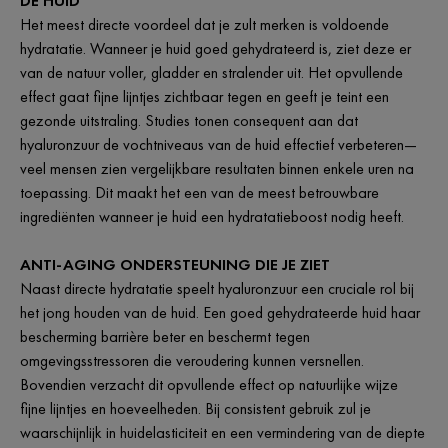
DE HUID
Het meest directe voordeel dat je zult merken is voldoende
hydratatie. Wanneer je huid goed gehydrateerd is, ziet deze er
van de natuur voller, gladder en stralender uit. Het opvullende
effect gaat fijne lijntjes zichtbaar tegen en geeft je teint een
gezonde uitstraling. Studies tonen consequent aan dat
hyaluronzuur de vochtniveaus van de huid effectief verbeteren—
veel mensen zien vergelijkbare resultaten binnen enkele uren na
toepassing. Dit maakt het een van de meest betrouwbare
ingrediënten wanneer je huid een hydratatieboost nodig heeft.
ANTI-AGING ONDERSTEUNING DIE JE ZIET
Naast directe hydratatie speelt hyaluronzuur een cruciale rol bij
het jong houden van de huid. Een goed gehydrateerde huid haar
bescherming barrière beter en beschermt tegen
omgevingsstressoren die veroudering kunnen versnellen.
Bovendien verzacht dit opvullende effect op natuurlijke wijze
fijne lijntjes en hoeveelheden. Bij consistent gebruik zul je
waarschijnlijk in huidelasticiteit en een vermindering van de diepte