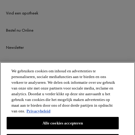
Vind een apotheek
Bestel nu Online
Newsletter
BLIJF OP DE HOOGTE
We gebruiken cookies om inhoud en advertenties te
personaliseren, sociale mediafuncties aan te bieden en ons
verkeer te analyseren. We delen ook informatie over uw gebruik
van onze site met onze partners voor sociale media, reclame en
analytics. Doordat u verder klikt op deze site aanvaardt u het
gebruik van cookies die het mogelijk maken advertenties op
maat aan te bieden door ons of door derde partijen in opdracht
van ons.
Privacybeleid
VICHY
Alle cookies accepteren
Vichy France CAI/CAF 03
TSA 75000 93584 ST OUEN CEDEX FR.
[email protected]