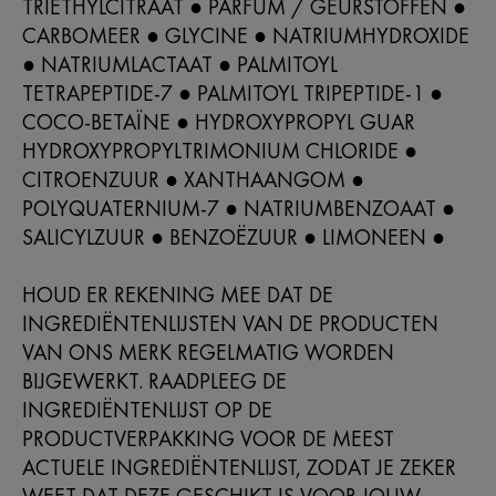
TRIETHYLCITRAAT ● PARFUM / GEURSTOFFEN ●
CARBOMEER ● GLYCINE ● NATRIUMHYDROXIDE
● NATRIUMLACTAAT ● PALMITOYL
TETRAPEPTIDE-7 ● PALMITOYL TRIPEPTIDE-1 ●
COCO-BETAÏNE ● HYDROXYPROPYL GUAR
HYDROXYPROPYLTRIMONIUM CHLORIDE ●
CITROENZUUR ● XANTHAANGOM ●
POLYQUATERNIUM-7 ● NATRIUMBENZOAAT ●
SALICYLZUUR ● BENZOËZUUR ● LIMONEEN ●
HOUD ER REKENING MEE DAT DE
INGREDIËNTENLIJSTEN VAN DE PRODUCTEN
VAN ONS MERK REGELMATIG WORDEN
BIJGEWERKT. RAADPLEEG DE
INGREDIËNTENLIJST OP DE
PRODUCTVERPAKKING VOOR DE MEEST
ACTUELE INGREDIËNTENLIJST, ZODAT JE ZEKER
WEET DAT DEZE GESCHIKT IS VOOR JOUW