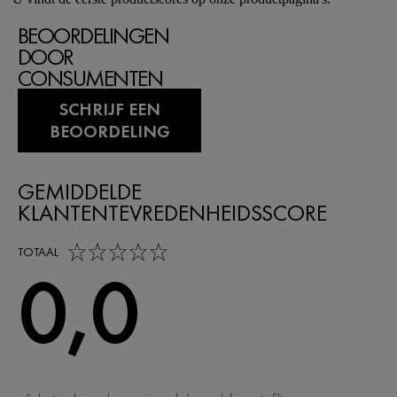
BEOORDELINGEN
DOOR
CONSUMENTEN
SCHRIJF EEN
BEOORDELING
GEMIDDELDE
KLANTENTEVREDENHEIDSSCORE
0,0 out of 5 stars
TOTAAL
0,0