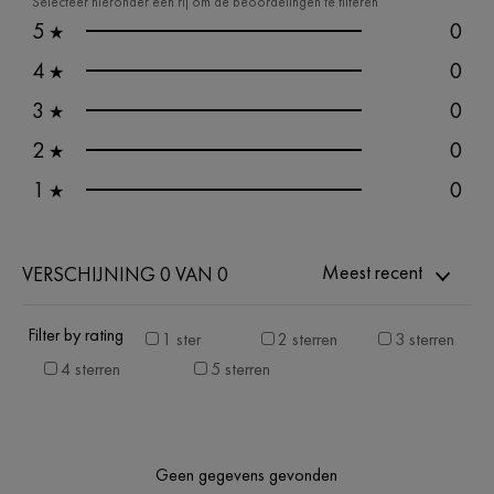
Selecteer hieronder een rij om de beoordelingen te filteren
5
0
★
4
0
★
3
0
★
2
0
★
1
0
★
Meest recent
VERSCHIJNING 0 VAN 0
Filter by rating
1 ster
2 sterren
3 sterren
4 sterren
5 sterren
Geen gegevens gevonden