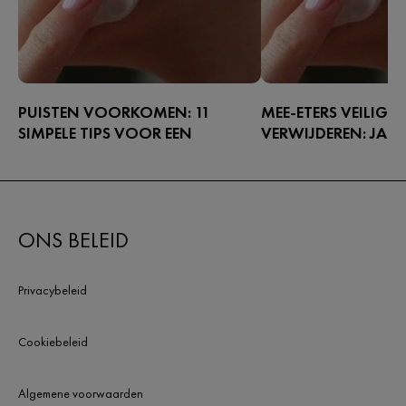
PUISTEN VOORKOMEN: 11
MEE-ETERS VEILIG
SIMPELE TIPS VOOR EEN
VERWIJDEREN: JA O
MOOIERE HUID
HOE VERZORGEN?
Vind hier onze 11 beste tips om het
Iedereen heeft ze wel
primaire symptoom van acne, puistjes,
eters (ook wel comedo
te voorkomen.
blackheads genoemd).
ONS BELEID
voorkomen op je neus, 
voorhoofd en kin. Op
komen ze minder vaak 
Privacybeleid
komt?
Cookiebeleid
Algemene voorwaarden