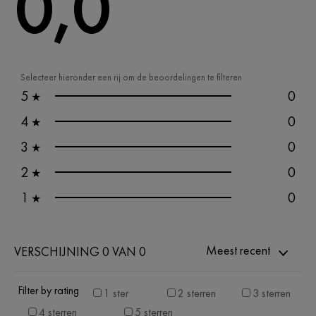
0,0
Selecteer hieronder een rij om de beoordelingen te filteren
5
0
★
4
0
★
3
0
★
2
0
★
1
0
★
Meest recent
VERSCHIJNING 0 VAN 0
Filter by rating
1 ster
2 sterren
3 sterren
4 sterren
5 sterren