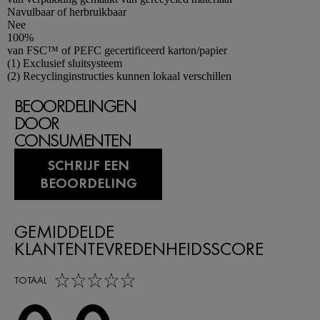
Navulbaar of herbruikbaar
Nee
100%
van FSC™ of PEFC gecertificeerd karton/papier
Footnotes
(1) Exclusief sluitsysteem
(2) Recyclinginstructies kunnen lokaal verschillen
BEOORDELINGEN
DOOR
CONSUMENTEN
SCHRIJF EEN
BEOORDELING
GEMIDDELDE
KLANTENTEVREDENHEIDSSCORE
0,0 out of 5 stars
TOTAAL