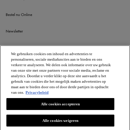
Bestel nu Online
Newsletter
BLIJF OP DE HOOGTE
We gebruiken cookies om inhoud en advertenties te
personaliseren, sociale mediafuncties aan te bieden en ons
verkeer te analyseren. We delen ook informatie over uw gebruik
van onze site met onze partners voor sociale media, reclame en
analytics. Doordat u verder klikt op deze site aanvaardt u het
gebruik van cookies die het mogelijk maken advertenties op
maat aan te bieden door ons of door derde partijen in opdracht
van ons.
Privacybeleid
VICHY
Alle cookies accepteren
Vichy France CAI/CAF 03
TSA 75000 93584 ST OUEN CEDEX FR.
[email protected]
Alle cookies weigeren