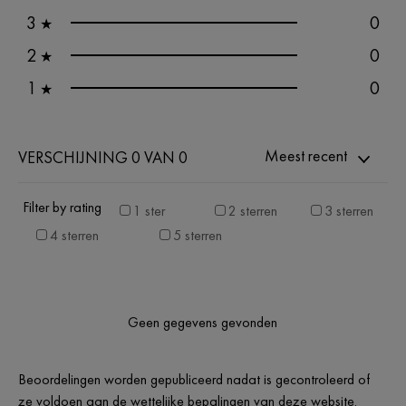
3
0
★
2
0
★
1
0
★
Meest recent
VERSCHIJNING 0 VAN 0
Filter by rating
1 ster
2 sterren
3 sterren
4 sterren
5 sterren
Geen gegevens gevonden
Beoordelingen worden gepubliceerd nadat is gecontroleerd of
ze voldoen aan de wettelijke bepalingen van deze website.