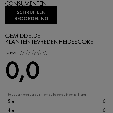
CONSUMENTEN
SCHRIJF EEN
BEOORDELING
GEMIDDELDE
KLANTENTEVREDENHEIDSSCORE
0,0 out of 5 stars
TOTAAL
0,0
Selecteer hieronder een rij om de beoordelingen te filteren
5
0
★
4
0
★