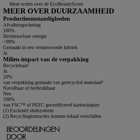
Meer weten over de EcoBeautyScore
MEER OVER DUURZAAMHEID
Productieomstandigheden
Afvalterugwinning
100%
Hernieuwbare energie
>99%
Gemaakt in een verantwoorde fabriek
Ja
Milieu-impact van de verpakking
Recyclebaar¹
Ja
20%
van verpakking gemaakt van gerecycled materiaal²
Navulbaar of herbruikbaar
Nee
100%
van FSC™ of PEFC gecertificeerd karton/papier
Footnotes
(1) Exclusief sluitsysteem
(2) Recyclinginstructies kunnen lokaal verschillen
BEOORDELINGEN
DOOR