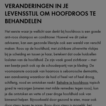
VERANDERINGEN IN JE
LEVENSSTIJL OM HOOFDROOS TE
BEHANDELEN
Het eerste waar je wellicht aan denkt bij hoofdroos is een goede
anti-roos shampoo en conditioner. Hoewel we dit zeker
adviseren, kan een gezonde lifestyle ook een wereld van verschil
maken. Roos op de hoofdhuid, met zichtbare zilverwitte vlokjes
bij je scheiding en tussen je haar, betekent dat oude huidcellen
loslaten van de hoofdhuid. Ze zijn vaak goed zichtbaar – met
een beetje pech ook op de schouderpartij van je kleding. De
voornaamste oorzaak van haarroos is seborroïsche dermatitis,
een aandoening waardoor de huid of heel vet of heel droog,
schilferig, rood en ontstoken raakt.
Behalve je hoofdroos
topisch
goed te verzorgen (smeren met milde remedies tegen roos), kun
je die ontstoken en vette of zeer droge hoofdhuid ook van
binnenuit helpen. Bijvoorbeeld door gezond te eten, maar ook
door stress tegen te gaan. Roos door stress is mogelijk; het