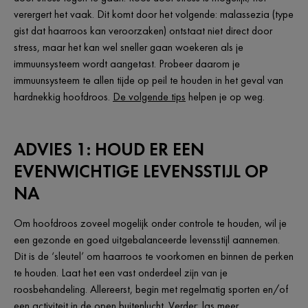
verergert het vaak. Dit komt door het volgende: malassezia (type
gist dat haarroos kan veroorzaken) ontstaat niet direct door
stress, maar het kan wel sneller gaan woekeren als je
immuunsysteem wordt aangetast. Probeer daarom je
immuunsysteem te allen tijde op peil te houden in het geval van
hardnekkig hoofdroos.
De volgende tips
helpen je op weg.
ADVIES 1: HOUD ER EEN
EVENWICHTIGE LEVENSSTIJL OP
NA
Om hoofdroos zoveel mogelijk onder controle te houden, wil je
een gezonde en goed uitgebalanceerde levensstijl aannemen.
Dit is de ‘sleutel’ om haarroos te voorkomen en binnen de perken
te houden. Laat het een vast onderdeel zijn van je
roosbehandeling. Allereerst, begin met regelmatig sporten en/of
een activiteit in de open buitenlucht. Verder; las meer