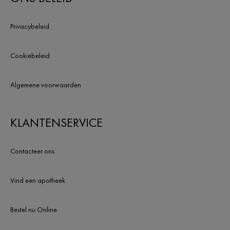
je gevoelens van jeuk.
Lees meer op Vichy.
Privacybeleid
Cookiebeleid
Algemene voorwaarden
KLANTENSERVICE
Contacteer ons
Vind een apotheek
Bestel nu Online