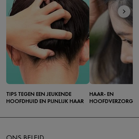
TIPS TEGEN EEN JEUKENDE
HAAR- EN
HOOFDHUID EN PIJNLIJK HAAR
HOOFDVERZORGIN
Heb je last van een jeukende
Met roos is het belangri
hoofdhuid? Doet je haar pijn? Dat
hoofdhuid te verzorge
kan zomaar gebeuren. Zo wordt je
voorkomen dat het erg
hoofdhuid weer gezond en voorkom
dat seborroïsch eczeem
ONS BELEID