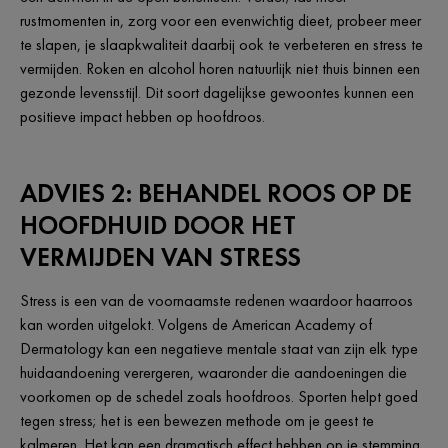
rustmomenten in, zorg voor een evenwichtig dieet, probeer meer
te slapen, je slaapkwaliteit daarbij ook te verbeteren en stress te
vermijden. Roken en alcohol horen natuurlijk niet thuis binnen een
gezonde levensstijl. Dit soort dagelijkse gewoontes kunnen een
positieve impact hebben op hoofdroos.
ADVIES 2: BEHANDEL ROOS OP DE
HOOFDHUID DOOR HET
VERMIJDEN VAN STRESS
Stress is een van de voornaamste redenen waardoor haarroos
kan worden uitgelokt. Volgens de American Academy of
Dermatology kan een negatieve mentale staat van zijn elk type
huidaandoening verergeren, waaronder die aandoeningen die
voorkomen op de schedel zoals hoofdroos. Sporten helpt goed
tegen stress; het is een bewezen methode om je geest te
kalmeren. Het kan een dramatisch effect hebben op je stemming,