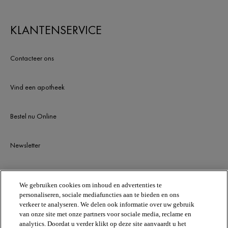
KLANTENSERVICE
Contacteer ons
Vind een apotheek
Bestel nu Online
Newsletter
BLIJF OP DE HOOGTE
We gebruiken cookies om inhoud en advertenties te
personaliseren, sociale mediafuncties aan te bieden en ons
verkeer te analyseren. We delen ook informatie over uw gebruik
van onze site met onze partners voor sociale media, reclame en
analytics. Doordat u verder klikt op deze site aanvaardt u het