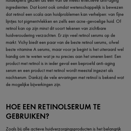
huidexperts gezien als een van de meest effectieve anti-aging
ingrediënten. Dat komt ook omdat wetenschappelijk is bewezen
dat retinol een scala aan huidproblemen kan verhelpen: van fijne
lijntjes tot pigmentvlekken en zelfs een acne-gevoelige huid. Of
retinol kan op zijn minst dit soort tekenen van zichtbare
huidveroudering verzachten. Er zijn veel retinol serums op de
markt. Vichy biedt een paar van de beste retinol serums, ofwel
beste vitamine A serums, maar voor je begint is het uiteraard wel
handig om te weten wat je nu precies aan het smeren bent. Een
product met retinol is in ieder geval een beproefd anti-aging
serum en een product met retinol wordt meestal ingezet als
nachtserum. Dankzij de vele ervaringen met retinol is bekend wat
de mogelijke bijwerkingen zijn.
HOE EEN RETINOLSERUM TE
GEBRUIKEN?
Zoals bij alle actieve huidverzorgingsproducten is het belangrijk