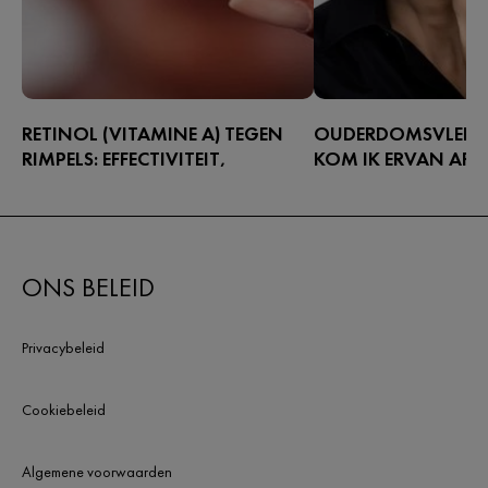
RETINOL (VITAMINE A) TEGEN
OUDERDOMSVLEKKE
RIMPELS: EFFECTIVITEIT,
KOM IK ERVAN AF?
VEILIGHEID EN PRODUCTKEUZES
Leeftijdsvlekken, ook w
Vrij verkrijgbare retinolproducten zijn
ouderdomsvlekken of l
populairder dan ooit, en dat is niet
zijn kleine, donkere pl
zonder reden.
op zonbeschenen delen
ONS BELEID
verschijnen, zoals het g
handen en schouders.
Privacybeleid
Cookiebeleid
Algemene voorwaarden