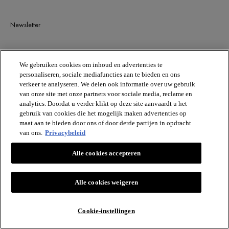
Newsletter
BLIJF OP DE HOOGTE
We gebruiken cookies om inhoud en advertenties te
personaliseren, sociale mediafuncties aan te bieden en ons
verkeer te analyseren. We delen ook informatie over uw gebruik
van onze site met onze partners voor sociale media, reclame en
analytics. Doordat u verder klikt op deze site aanvaardt u het
gebruik van cookies die het mogelijk maken advertenties op
maat aan te bieden door ons of door derde partijen in opdracht
van ons.
Privacybeleid
VICHY
Alle cookies accepteren
Vichy France CAI/CAF 03
TSA 75000 93584 ST OUEN CEDEX FR.
[email protected]
Alle cookies weigeren
Cookie-instellingen
© VICHY INC.2024. ALLE RECHTEN VOORBEHOUDEN.