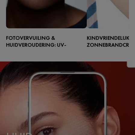
FOTOVERVUILING &
KINDVRIENDELIJKE
HUIDVEROUDERING: UV-
ZONNEBRANDCRÈME
BESCHERMING
GIDS
Fotovervuiling versnelt
Bescherm de kwetsbare
huidveroudering. Ontdek hoe je de
met de zachte verzorgi
huidbarrière in de stad beschermt met
Ontdek onze tips en fo
onze verzorgende formules en
kinderen helpen besche
antioxiderende SPF.
zon.