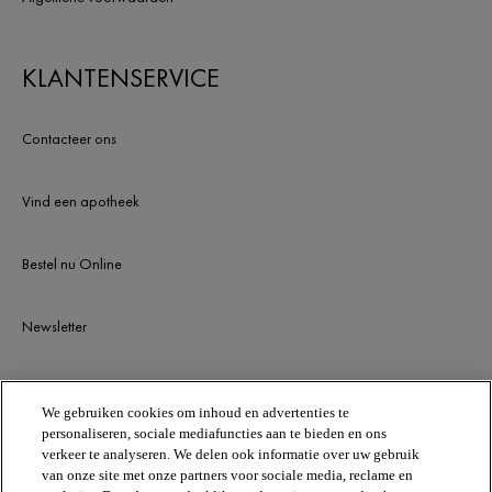
KLANTENSERVICE
Contacteer ons
Vind een apotheek
Bestel nu Online
Newsletter
BLIJF OP DE HOOGTE
We gebruiken cookies om inhoud en advertenties te
personaliseren, sociale mediafuncties aan te bieden en ons
verkeer te analyseren. We delen ook informatie over uw gebruik
van onze site met onze partners voor sociale media, reclame en