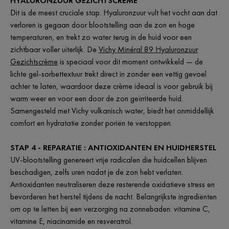
HYALURONZUUR GEZICHTSCRÈME
Dit is de meest cruciale stap. Hyaluronzuur vult het vocht aan dat
verloren is gegaan door blootstelling aan de zon en hoge
temperaturen, en trekt zo water terug in de huid voor een
zichtbaar voller uiterlijk. De
Vichy Minéral 89 Hyaluronzuur
Gezichtscrème
is speciaal voor dit moment ontwikkeld — de
lichte gel-sorbettextuur trekt direct in zonder een vettig gevoel
achter te laten, waardoor deze crème ideaal is voor gebruik bij
warm weer en voor een door de zon geïrriteerde huid.
Samengesteld met Vichy vulkanisch water, biedt het onmiddellijk
comfort en hydratatie zonder poriën te verstoppen.
STAP 4 - REPARATIE : ANTIOXIDANTEN EN HUIDHERSTEL
UV-blootstelling genereert vrije radicalen die huidcellen blijven
beschadigen, zelfs uren nadat je de zon hebt verlaten.
Antioxidanten neutraliseren deze resterende oxidatieve stress en
bevorderen het herstel tijdens de nacht. Belangrijkste ingrediënten
om op te letten bij een verzorging na zonnebaden: vitamine C,
vitamine E, niacinamide en resveratrol.