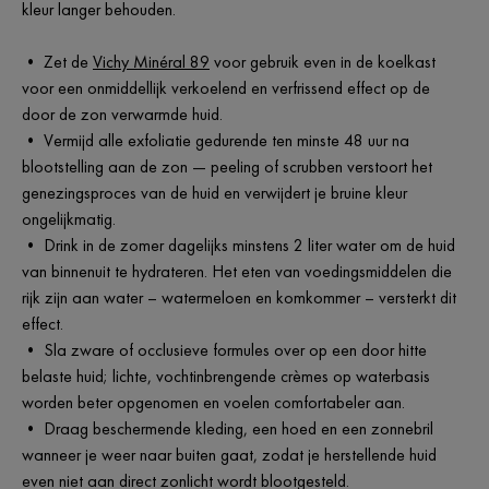
kleur langer behouden.
• Zet de
Vichy Minéral 89
voor gebruik even in de koelkast
voor een onmiddellijk verkoelend en verfrissend effect op de
door de zon verwarmde huid.
• Vermijd alle exfoliatie gedurende ten minste 48 uur na
blootstelling aan de zon — peeling of scrubben verstoort het
genezingsproces van de huid en verwijdert je bruine kleur
ongelijkmatig.
• Drink in de zomer dagelijks minstens 2 liter water om de huid
van binnenuit te hydrateren. Het eten van voedingsmiddelen die
rijk zijn aan water – watermeloen en komkommer – versterkt dit
effect.
• Sla zware of occlusieve formules over op een door hitte
belaste huid; lichte, vochtinbrengende crèmes op waterbasis
worden beter opgenomen en voelen comfortabeler aan.
• Draag beschermende kleding, een hoed en een zonnebril
wanneer je weer naar buiten gaat, zodat je herstellende huid
even niet aan direct zonlicht wordt blootgesteld.