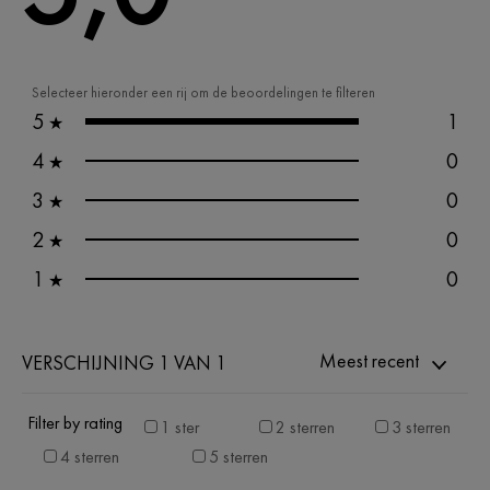
Selecteer hieronder een rij om de beoordelingen te filteren
5
1
★
4
0
★
3
0
★
2
0
★
1
0
★
Meest recent
VERSCHIJNING 1 VAN 1
Filter by rating
1 ster
2 sterren
3 sterren
4 sterren
5 sterren