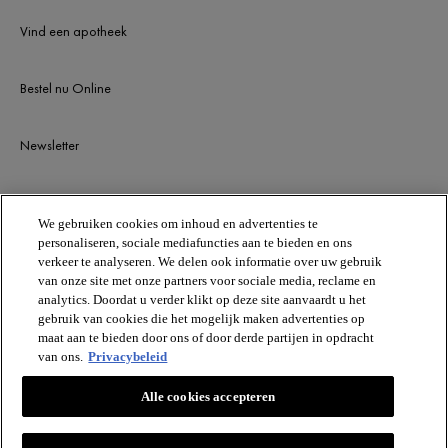
Vind een apotheek
Bestel nu Online
Newsletter
BLIJF OP DE HOOGTE
We gebruiken cookies om inhoud en advertenties te
personaliseren, sociale mediafuncties aan te bieden en ons
verkeer te analyseren. We delen ook informatie over uw gebruik
van onze site met onze partners voor sociale media, reclame en
analytics. Doordat u verder klikt op deze site aanvaardt u het
gebruik van cookies die het mogelijk maken advertenties op
maat aan te bieden door ons of door derde partijen in opdracht
van ons.
Privacybeleid
VICHY
Alle cookies accepteren
Vichy France CAI/CAF 03
TSA 75000 93584 ST OUEN CEDEX FR.
[email protected]