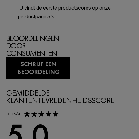
BEOORDELINGEN
DOOR
CONSUMENTEN
SCHRIJF EEN
BEOORDELING
GEMIDDELDE
KLANTENTEVREDENHEIDSSCORE
5,0 out of 5 stars
TOTAAL
5,0