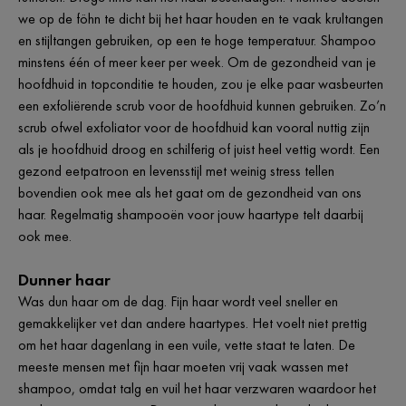
we op de föhn te dicht bij het haar houden en te vaak krultangen
en stijltangen gebruiken, op een te hoge temperatuur. Shampoo
minstens één of meer keer per week. Om de gezondheid van je
hoofdhuid in topconditie te houden, zou je elke paar wasbeurten
een exfoliërende scrub voor de hoofdhuid kunnen gebruiken. Zo’n
scrub ofwel exfoliator voor de hoofdhuid kan vooral nuttig zijn
als je hoofdhuid droog en schilferig of juist heel vettig wordt. Een
gezond eetpatroon en levensstijl met weinig stress tellen
bovendien ook mee als het gaat om de gezondheid van ons
haar. Regelmatig shampooën voor jouw haartype telt daarbij
ook mee.
Dunner haar
Was dun haar om de dag. Fijn haar wordt veel sneller en
gemakkelijker vet dan andere haartypes. Het voelt niet prettig
om het haar dagenlang in een vuile, vette staat te laten. De
meeste mensen met fijn haar moeten vrij vaak wassen met
shampoo, omdat talg en vuil het haar verzwaren waardoor het