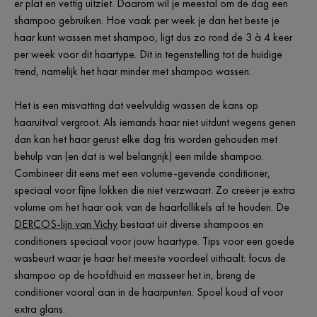
er plat en vettig uitziet. Daarom wil je meestal om de dag een
shampoo gebruiken. Hoe vaak per week je dan het beste je
haar kunt wassen met shampoo, ligt dus zo rond de 3 à 4 keer
per week voor dit haartype. Dit in tegenstelling tot de huidige
trend, namelijk het haar minder met shampoo wassen.
Het is een misvatting dat veelvuldig wassen de kans op
haaruitval vergroot. Als iemands haar niet uitdunt wegens genen
dan kan het haar gerust elke dag fris worden gehouden met
behulp van (en dat is wel belangrijk) een milde shampoo.
Combineer dit eens met een volume-gevende conditioner,
speciaal voor fijne lokken die niet verzwaart. Zo creëer je extra
volume om het haar ook van de haarfollikels af te houden. De
DERCOS-lijn van Vichy
bestaat uit diverse shampoos en
conditioners speciaal voor jouw haartype. Tips voor een goede
wasbeurt waar je haar het meeste voordeel uithaalt: focus de
shampoo op de hoofdhuid en masseer het in, breng de
conditioner vooral aan in de haarpunten. Spoel koud af voor
extra glans.