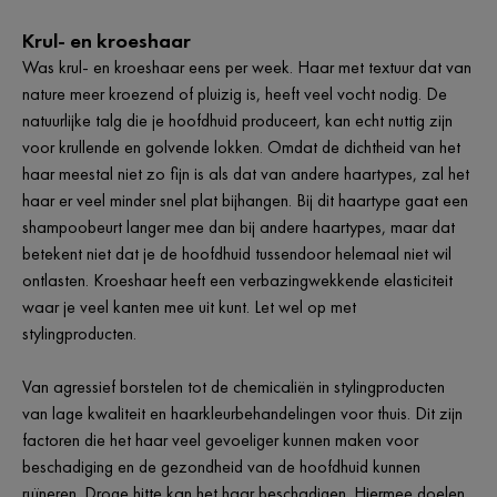
Krul- en kroeshaar
Was krul- en kroeshaar eens per week. Haar met textuur dat van
nature meer kroezend of pluizig is, heeft veel vocht nodig. De
natuurlijke talg die je hoofdhuid produceert, kan echt nuttig zijn
voor krullende en golvende lokken. Omdat de dichtheid van het
haar meestal niet zo fijn is als dat van andere haartypes, zal het
haar er veel minder snel plat bijhangen. Bij dit haartype gaat een
shampoobeurt langer mee dan bij andere haartypes, maar dat
betekent niet dat je de hoofdhuid tussendoor helemaal niet wil
ontlasten. Kroeshaar heeft een verbazingwekkende elasticiteit
waar je veel kanten mee uit kunt. Let wel op met
stylingproducten.
Van agressief borstelen tot de chemicaliën in stylingproducten
van lage kwaliteit en haarkleurbehandelingen voor thuis. Dit zijn
factoren die het haar veel gevoeliger kunnen maken voor
beschadiging en de gezondheid van de hoofdhuid kunnen
ruïneren. Droge hitte kan het haar beschadigen. Hiermee doelen