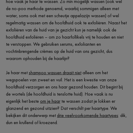
hoe vaak je haar te wassen. Zo min mogelijk wassen (ook wel
de no-poo methode genoemd, waarbij sommigen alleen met
water, soms ook met een scheutje appelazijn wassen) of wel
regelmatig wassen om de hoofdhuid ook te exfoliëren. Naast het
exfoliëren van de huid van je gezicht kun je namelijk ook de
hoofdhuid exfoliëren – om zo haarfollikels vrij te houden en niet
te verstoppen. We gebruiken serums, exfolianten en
vochtinbrengende crèmes op de huid van ons gezicht, dus
waarom ophouden bij de haarlijn?
Je haar met
shampoo wassen draait niet
alleen om het
wegspoelen van zweet en vuil. Het is een kwestie van onze
hoofdhuid verzorgen en ons haar gezond houden. Dit begint bij
de wortels (de hoofdhuid is tenslotte huid). Hoe vaak is nu
eigenlijk het beste
om je haar
te wassen zodat je lokken er
glanzend en gezond uitzien? Dat verschilt per haartype. We
bekijken dit onderwerp met
drie veelvoorkomende haartypes
: dik,
dun en krullend of kroezend.