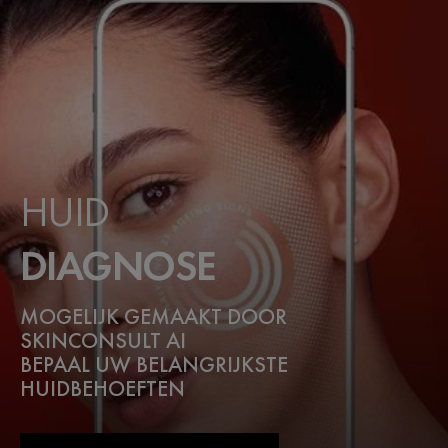
HUID
DIAGNOSE
MOGELIJK GEMAAKT DOOR
SKINCONSULT AI
BEPAAL UW BELANGRIJKSTE
HUIDBEHOEFTEN