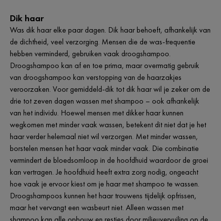
Dik haar
Was dik haar elke paar dagen. Dik haar behoeft, afhankelijk van
de dichtheid, veel verzorging. Mensen die de was-frequentie
hebben verminderd, gebruiken vaak droogshampoo.
Droogshampoo kan af en toe prima, maar overmatig gebruik
van droogshampoo kan verstopping van de haarzakjes
veroorzaken. Voor gemiddeld-dik tot dik haar wil je zeker om de
drie tot zeven dagen wassen met shampoo – ook afhankelijk
van het individu. Hoewel mensen met dikker haar kunnen
wegkomen met minder vaak wassen, betekent dit niet dat je het
haar verder helemaal niet wil verzorgen. Met minder wassen,
borstelen mensen het haar vaak minder vaak. Die combinatie
vermindert de bloedsomloop in de hoofdhuid waardoor de groei
kan vertragen. Je hoofdhuid heeft extra zorg nodig, ongeacht
hoe vaak je ervoor kiest om je haar met shampoo te wassen.
Droogshampoos kunnen het haar trouwens tijdelijk opfrissen,
maar het vervangt een wasbeurt niet. Alleen wassen met
shampoo kan alle opbouw en restjes door milieuvervuiling op de