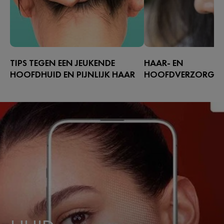
TIPS TEGEN EEN JEUKENDE
HAAR- EN
HOOFDHUID EN PIJNLIJK HAAR
HOOFDVERZORGIN
Heb je last van een jeukende
Met roos is het belangri
hoofdhuid? Doet je haar pijn? Dat
hoofdhuid te verzorge
kan zomaar gebeuren. Zo wordt je
voorkomen dat het erg
hoofdhuid weer gezond en voorkom
dat seborroïsch eczeem
je gevoelens van jeuk.
Lees meer op Vichy.