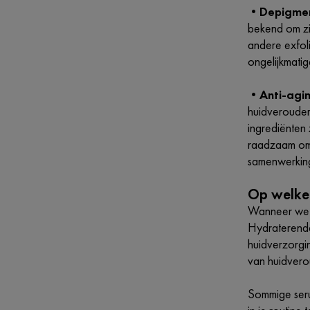
•
Depigmen
bekend om zi
andere exfol
ongelijkmatig
•
Anti-agi
huidverouder
ingrediënten 
raadzaam om a
samenwerkin
Op welke 
Wanneer we h
Hydraterende
huidverzorgi
van huidvero
Sommige serum