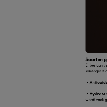
Soorten g
Er bestaan ve
samengesteld
•
Antioxid
•
Hydrater
wordt vaak g