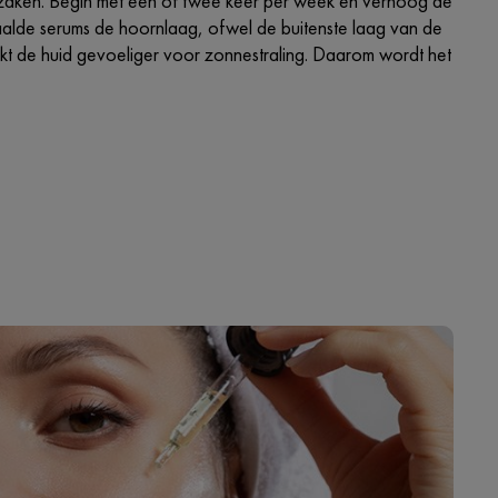
roorzaken. Begin met één of twee keer per week en verhoog de
aalde serums de hoornlaag, ofwel de buitenste laag van de
kt de huid gevoeliger voor zonnestraling. Daarom wordt het