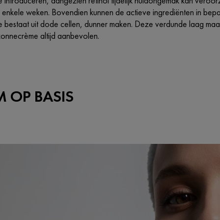
e te introduceren, aangezien retinol tijdelijk huidongemak kan ve
a enkele weken. Bovendien kunnen de actieve ingrediënten in bep
e bestaat uit dode cellen, dunner maken. Deze verdunde laag maa
zonnecrème altijd aanbevolen.
M OP BASIS