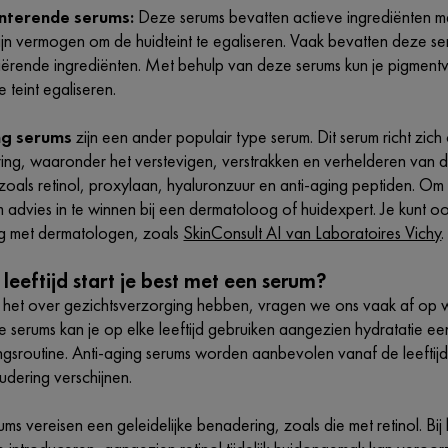
terende serums:
Deze serums bevatten actieve ingrediënten me
jn vermogen om de huidteint te egaliseren. Vaak bevatten deze se
iërende ingrediënten. Met behulp van deze serums kun je pigmentvl
e teint egaliseren.
ng serums
zijn een ander populair type serum. Dit serum richt zich
ing, waaronder het verstevigen, verstrakken en verhelderen van de
zoals retinol, proxylaan, hyaluronzuur en anti-aging peptiden. Om h
dvies in te winnen bij een dermatoloog of huidexpert. Je kunt ook
g met dermatologen, zoals
SkinConsult AI van Laboratoires Vichy
.
leeftijd start je best met een serum?
et over gezichtsverzorging hebben, vragen we ons vaak af op we
 serums kan je op elke leeftijd gebruiken aangezien hydratatie ee
ngsroutine. Anti-aging serums worden aanbevolen vanaf de leeftijd
udering verschijnen.
s vereisen een geleidelijke benadering, zoals die met retinol. Bij he