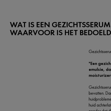
WAT IS EEN GEZICHTSSERUM
WAARVOOR IS HET BEDOELD
Gezichtsseru
"Een gezich
emulsie, da
moisturize
Gezichtsseru
bevatten. Dan
huidproblemen
huid achterl
zonder dat d