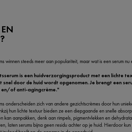
 EN
?
ms winnen steeds meer aan populariteit, maar wat is een serum nu 
tsserum is een huidverzorgingsproduct met een lichte text
t snel door de huid wordt opgenomen. Je brengt een seru
r en/of anti-agingcrème."
ms onderscheiden zich van andere gezichtscrèmes door hun unieke
kzij hun lichte textuur bieden ze een diepgaande en snelle absorp
 kan aanpakken, denk aan rimpels, pigmentvlekken en dehydratatie.
aten, laten serums bijna geen residu achter op je huid. Hierdoor
it invloed heeft op de opname in de opperhuid.