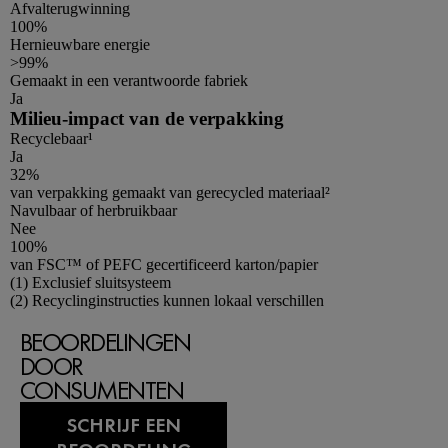
Afvalterugwinning
100%
Hernieuwbare energie
>99%
Gemaakt in een verantwoorde fabriek
Ja
Milieu-impact van de verpakking
Recyclebaar¹
Ja
32%
van verpakking gemaakt van gerecycled materiaal²
Navulbaar of herbruikbaar
Nee
100%
van FSC™ of PEFC gecertificeerd karton/papier
Footnotes
(1) Exclusief sluitsysteem
(2) Recyclinginstructies kunnen lokaal verschillen
BEOORDELINGEN
DOOR
CONSUMENTEN
SCHRIJF EEN