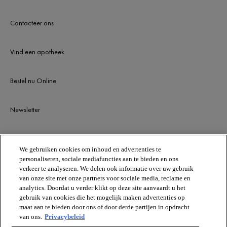
Contacteer ons
Vind een apotheek
Bestel nu Online
Newsletter
BLIJF OP DE HOOGTE
We gebruiken cookies om inhoud en advertenties te
personaliseren, sociale mediafuncties aan te bieden en ons
verkeer te analyseren. We delen ook informatie over uw gebruik
van onze site met onze partners voor sociale media, reclame en
analytics. Doordat u verder klikt op deze site aanvaardt u het
gebruik van cookies die het mogelijk maken advertenties op
maat aan te bieden door ons of door derde partijen in opdracht
van ons.
Privacybeleid