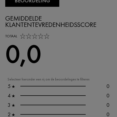
BEOORDELING
GEMIDDELDE
KLANTENTEVREDENHEIDSSCORE
0,0 out of 5 stars
TOTAAL
0,0
Selecteer hieronder een rij om de beoordelingen te filteren
5
0
★
4
0
★
3
0
★
2
0
★