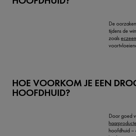
HOOFDHUID?
De oorzaken 
tijdens de w
zoals
eczee
voortvloeiend
HOE VOORKOM JE EEN DRO
HOOFDHUID?
Door goed vo
haarproduct
hoofdhuid – d