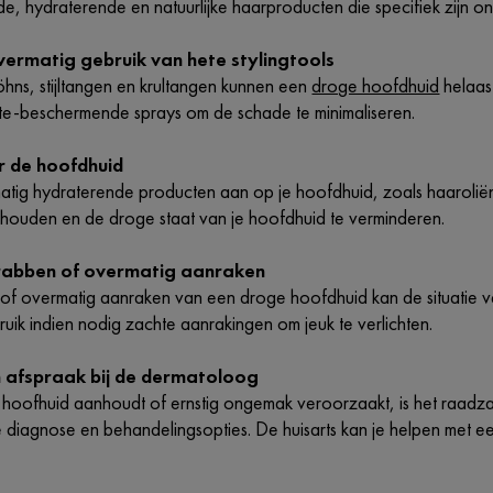
lde, hydraterende en natuurlijke haarproducten die specifiek zijn
vermatig gebruik van hete stylingtools
öhns, stijltangen en krultangen kunnen een
droge hoofdhuid
helaas
itte-beschermende sprays om de schade te minimaliseren.
r de hoofdhuid
atig hydraterende producten aan op je hoofdhuid, zoals haarolië
e houden en de droge staat van je hoofdhuid te verminderen.
krabben of overmatig aanraken
of overmatig aanraken van een droge hoofdhuid kan de situatie v
uik indien nodig zachte aanrakingen om jeuk te verlichten.
 afspraak bij de dermatoloog
 hoofhuid aanhoudt of ernstig ongemak veroorzaakt, is het raa
e diagnose en behandelingsopties. De huisarts kan je helpen met e