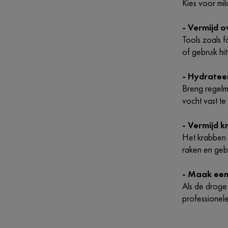
Kies voor mi
- Vermijd o
Tools zoals f
of gebruik h
- Hydratee
Breng regelm
vocht vast t
- Vermijd 
Het krabben 
raken en gebr
- Maak een
Als de droge
professionel