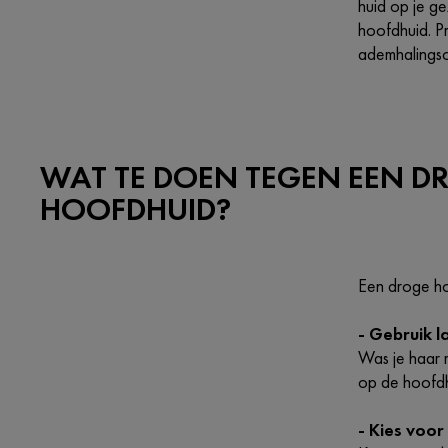
huid op je g
hoofdhuid. P
ademhalings
WAT TE DOEN TEGEN EEN D
HOOFDHUID?
Een droge ho
- Gebruik 
Was je haar m
op de hoofdh
- Kies voor