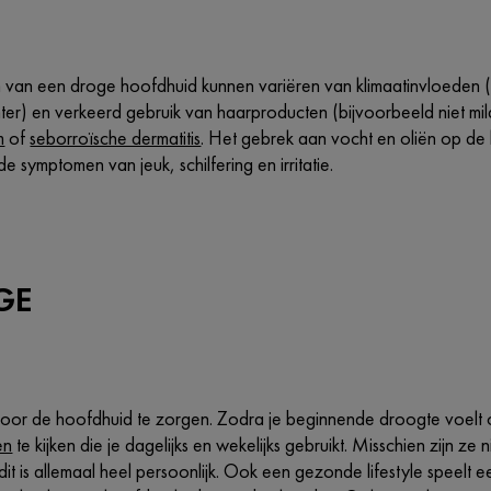
van een droge hoofdhuid kunnen variëren van klimaatinvloeden (e
inter) en verkeerd gebruik van haarproducten (bijvoorbeeld niet 
m
of
seborroïsche dermatitis
. Het gebrek aan vocht en oliën op de 
e symptomen van jeuk, schilfering en irritatie.
GE
or de hoofdhuid te zorgen. Zodra je beginnende droogte voelt o
en
te kijken die je dagelijks en wekelijks gebruikt. Misschien zijn z
it is allemaal heel persoonlijk. Ook een gezonde lifestyle speelt