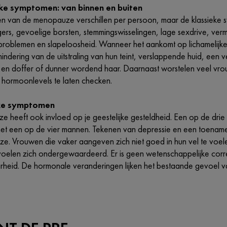
jke symptomen: van binnen en buiten
 van de menopauze verschillen per persoon, maar de klassieke sym
egers, gevoelige borsten, stemmingswisselingen, lage sexdrive, v
e problemen en slapeloosheid. Wanneer het aankomt op lichamelijke
ndering van de uitstraling van hun teint, verslappende huid, een 
 en doffer of dunner wordend haar. Daarnaast worstelen veel vro
e hormoonlevels te laten checken.
jke symptomen
 heeft ook invloed op je geestelijke gesteldheid. Een op de drie 
 met een op de vier mannen. Tekenen van depressie en een toename
e. Vrouwen die vaker aangeven zich niet goed in hun vel te voele
 voelen zich ondergewaardeerd. Er is geen wetenschappelijke corr
arheid. De hormonale veranderingen lijken het bestaande gevoel v