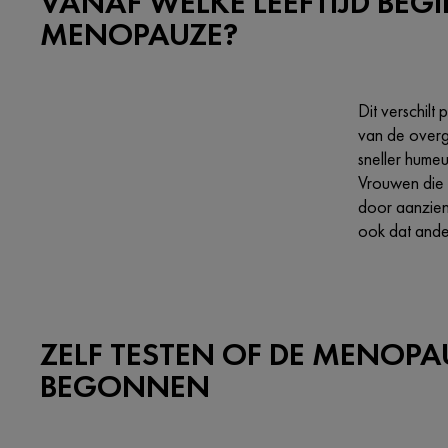
VANAF WELKE LEEFTIJD BEGI
MENOPAUZE?
Dit verschil
van de overg
sneller humeu
Vrouwen die 
door aanzienl
ook dat ande
ZELF TESTEN OF DE MENOPAU
BEGONNEN