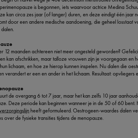
 perimenopauze is begonnen, iets waarvoor actrice Medina Schuurm
 kan circa zes jaar (of langer) duren, en deze eindigt één jaar na j
komt door een andere medische aandoening, die geheel losstaat 
 dalen.
pauze
ker 12 maanden achtereen niet meer ongesteld geworden? Gefelicit
ien kan afschrikken, maar talloze vrouwen zijn je voorgegaan en h
n hun lichaam, en hoe ze hierop kunnen inspelen. Nu dalen die oe
n verandert er een en ander in het lichaam. Resultaat: opvliegers
menopauze
urt de overgang 6 tot 7 jaar, maar het kan zelfs 10 jaar aanhou
e. Deze periode kan beginnen wanneer je in de 50 of 60 bent. H
verzorgingslijn
heeft geformuleerd. Oestrogeen-waardes dalen verde
es over de fysieke transities tijdens de menopauze.