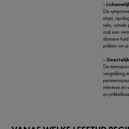
- Lichameli
De symptomen
stopt, opvli
seks, urinal
ook een vermi
dunnere huid
prikken om j
- Geesteli
De menopauze
vergelijking
perimenopauz
interesse en
en prikkelba