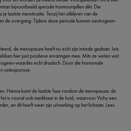
an bijvoorbeeld speciale hormoonpillen slikt. Die
e laatste menstruatie. Tenzij het uitblijven van de
van de overgang. Tijdens deze periode kunnen oestrogeen-
eerd, de menopauze heeft nu echt zijn intrede gedaan. Iets
ebben hier juist positieve ervaringen mee. Mits ze weten wat
strogeen-waardes echt drastisch. Door die hormonale
 en osteoporose.
den. Hierna komt de laatste fase rondom de menopauze: de
et is vooral ook merkbaar in de huid, waarvoor Vichy een
r, en dit heeft weer zijn uitwerking op het lichaam. Lees