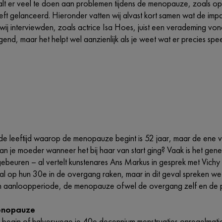
lt er veel te doen aan problemen tijdens de menopauze, zoals op
t gelanceerd. Hieronder vatten wij alvast kort samen wat de impac
ij interviewden, zoals actrice Isa Hoes, juist een verademing von
end, maar het helpt wel aanzienlijk als je weet wat er precies sp
e leeftijd waarop de menopauze begint is 52 jaar, maar de ene v
an je moeder wanneer het bij haar van start ging? Vaak is het gen
gebeuren – al vertelt kunstenares Ans Markus in gesprek met Vichy 
al op hun 30e in de overgang raken, maar in dit geval spreken we
n aanloopperiode, de menopauze ofwel de overgang zelf en de 
enopauze
begin of halverwege je 40e decennium menstruaties onregelmatig