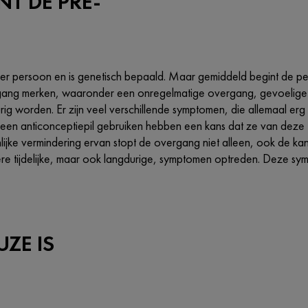
NT DE PRE-
t per persoon en is genetisch bepaald. Maar gemiddeld begint de 
ang merken, waaronder een onregelmatige overgang, gevoelige b
rig worden. Er zijn veel verschillende symptomen, die allemaal erg 
een anticonceptiepil gebruiken hebben een kans dat ze van deze 
ijke vermindering ervan stopt de overgang niet alleen, ook de kan
re tijdelijke, maar ook langdurige, symptomen optreden. Deze sym
ZE IS