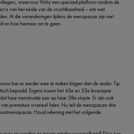
vliegers, waarvoor Vichy een speciaal platform rondom de
t is van het einde van de vruchtbaarheid – iets wat
den. Al die veranderingen tijdens de menopauze zijn niet
eelt en hoe hiermee om te gaan.
rouw kan er eerder mee te maken krijgen dan de ander. Tip:
etisch bepaald. Ergens tussen het 45e en 55e levensjaar
dat haar menstruatie pas op haar 58e stopte. Er zijn ook
 van prematuur ovarieel falen. Nu telt de menopauze drie
postmenopauze. Houd rekening met het volgende:
 voor en worden ze ineens minder voorspelbaar? Dit is een