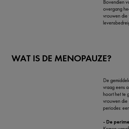
Bovendien va
overgang heef
vrouwen die w
levensbedreig
WAT IS DE MENOPAUZE?
De gemiddeld
vraag eens a
hoort het te 
vrouwen die 
periodes: ee
- De perim
Komen vanaf 