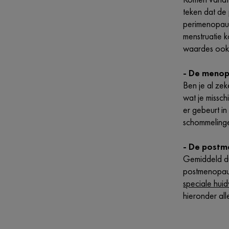
teken dat de
perimenopauze
menstruatie 
waardes ook
- De meno
Ben je al ze
wat je missch
er gebeurt i
schommelinge
- De post
Gemiddeld du
postmenopauz
speciale huid
hieronder all