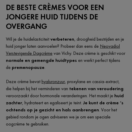
DE BESTE CRÈMES VOOR EEN
JONGERE HUID TIJDENS DE
OVERGANG
Wil je de huidelasticiteit
verbeteren
, droogheid bestrijden en je
huid jonger laten aanvoelen? Probeer dan eens de
Neovadiol
Verstevigende Dagcrème
van Vichy. Deze crème is geschikt voor
normale en gemengde huidtypes
en werkt perfect tijdens
de
premenopauze
.
Deze crème bevat
hyaluronzuur
, proxylane en cassia-extract,
die helpen bij het verminderen van
tekenen van veroudering
veroorzaakt door hormonale veranderingen. Het maakt je
huid
zachter
, hydrateert en egaliseert je teint.
Je kunt de crème ‘s
ochtends op je gezicht en hals aanbrengen
. Voor het
gebied rondom je ogen adviseren we je om een speciale
oogcrème te gebruiken.