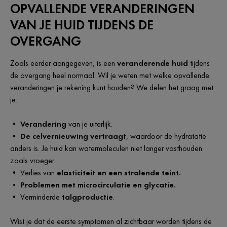
OPVALLENDE VERANDERINGEN
VAN JE HUID TIJDENS DE
OVERGANG
Zoals eerder aangegeven, is een
veranderende huid
tijdens
de overgang heel normaal. Wil je weten met welke opvallende
veranderingen je rekening kunt houden? We delen het graag met
je:
•
Verandering
van je uiterlijk.
•
De celvernieuwing vertraagt
, waardoor de hydratatie
anders is. Je huid kan watermoleculen niet langer vasthouden
zoals vroeger.
• Verlies van
elasticiteit en een stralende teint.
• Problemen met microcirculatie en glycatie.
• Verminderde
talgproductie
.
Wist je dat de eerste symptomen al zichtbaar worden tijdens de