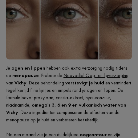
Je
ogen en lippen
hebben ook extra verzorging nodig tijdens
de
menopauze
. Probeer de
Neovadiol Oog- en lipverzorging
van
Vichy
. Deze behandeling
verstevigt je huid
en vermindert
tegelijkertijd fijne lijntjes en rimpels rond je ogen en lippen. De
formule bevat proxylaan, cassia-extract, hyaluronzuur,
niacinamide,
omega's 3, 6 en 9 en vulkanisch water van
Vichy
. Deze ingrediënten compenseren de effecten van de
menopauze op je huid en verbeteren het uiterlijk.
Na een maand zie je een duidelijkere
oogcontour
en zijn