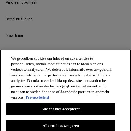
Vind een apotheek
Bestel nu Online
Newsletter
BLIJF OP DE HOOGTE
We gebruiken cookies om inhoud en advertenties te
personaliseren, sociale mediafuncties aan te bieden en ons
verkeer te analyseren. We delen ook informatie over uw gebruik
van onze site met onze partners voor sociale media, reclame en
analytics. Doordat u verder klikt op deze site aanvaardt u het
gebruik van cookies die het mogelijk maken advertenties op
maat aan te bieden door ons of door derde partijen in opdracht
van ons.
Privacybeleid
HUIDDIAGNOSE
VICHY
Alle cookies accepteren
Vichy France CAI/CAF 03
TSA 75000 93584 ST OUEN CEDEX FR.
MOGELIJK GEMAAKT DOOR SKINCONSULT AI
[email protected]
DE OPLOSSING VOOR JOUW HUIDBEHOEFTEN
Alle cookies weigeren