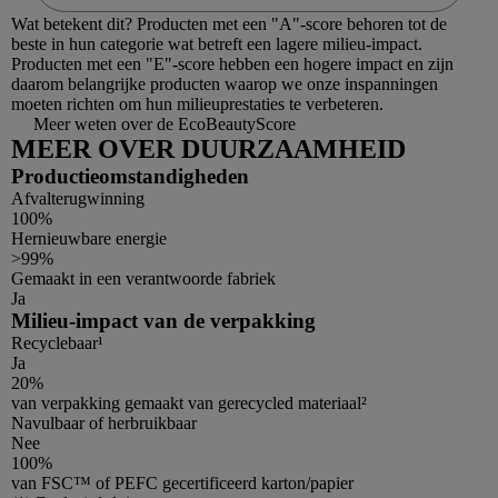
Wat betekent dit?
Producten met een "A"-score behoren tot de
beste in hun categorie wat betreft een lagere milieu-impact.
Producten met een "E"-score hebben een hogere impact en zijn
daarom belangrijke producten waarop we onze inspanningen
moeten richten om hun milieuprestaties te verbeteren.
Meer weten over de EcoBeautyScore
MEER OVER DUURZAAMHEID
Productieomstandigheden
Afvalterugwinning
100%
Hernieuwbare energie
>99%
Gemaakt in een verantwoorde fabriek
Ja
Milieu-impact van de verpakking
Recyclebaar¹
Ja
20%
van verpakking gemaakt van gerecycled materiaal²
Navulbaar of herbruikbaar
Nee
100%
van FSC™ of PEFC gecertificeerd karton/papier