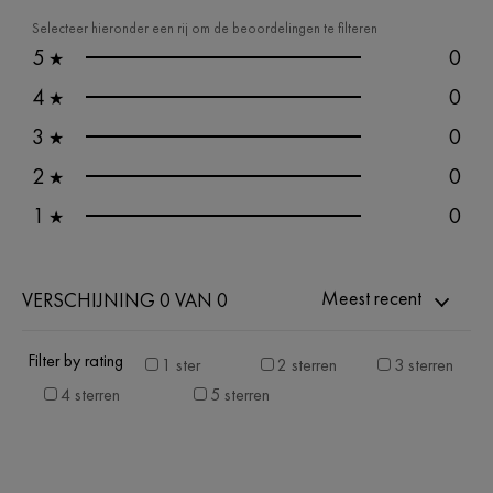
Selecteer hieronder een rij om de beoordelingen te filteren
5
0
★
4
0
★
3
0
★
2
0
★
1
0
★
Meest recent
VERSCHIJNING 0 VAN 0
Filter by rating
1 ster
2 sterren
3 sterren
4 sterren
5 sterren