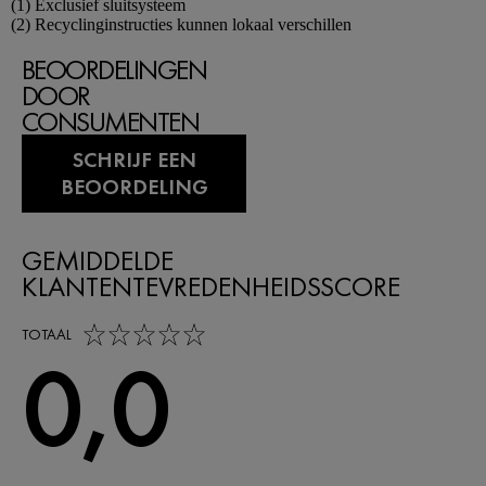
Footnotes
(1) Exclusief sluitsysteem
(2) Recyclinginstructies kunnen lokaal verschillen
BEOORDELINGEN
DOOR
CONSUMENTEN
SCHRIJF EEN
BEOORDELING
GEMIDDELDE
KLANTENTEVREDENHEIDSSCORE
0,0 out of 5 stars
TOTAAL
0,0