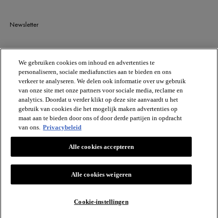
Newsletter
BLIJF OP DE HOOGTE
We gebruiken cookies om inhoud en advertenties te
personaliseren, sociale mediafuncties aan te bieden en ons
verkeer te analyseren. We delen ook informatie over uw gebruik
van onze site met onze partners voor sociale media, reclame en
analytics. Doordat u verder klikt op deze site aanvaardt u het
gebruik van cookies die het mogelijk maken advertenties op
maat aan te bieden door ons of door derde partijen in opdracht
van ons.
Privacybeleid
VICHY
Alle cookies accepteren
Vichy France CAI/CAF 03
TSA 75000 93584 ST OUEN CEDEX FR.
[email protected]
Alle cookies weigeren
Cookie-instellingen
© VICHY INC.2024. ALLE RECHTEN VOORBEHOUDEN.