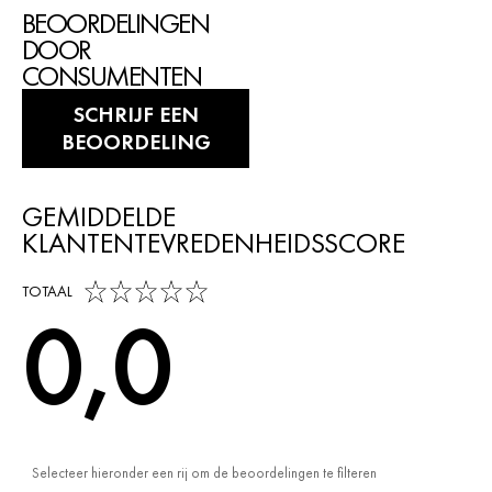
BEOORDELINGEN
DOOR
CONSUMENTEN
SCHRIJF EEN
BEOORDELING
GEMIDDELDE
KLANTENTEVREDENHEIDSSCORE
0,0 out of 5 stars
TOTAAL
0,0
Selecteer hieronder een rij om de beoordelingen te filteren