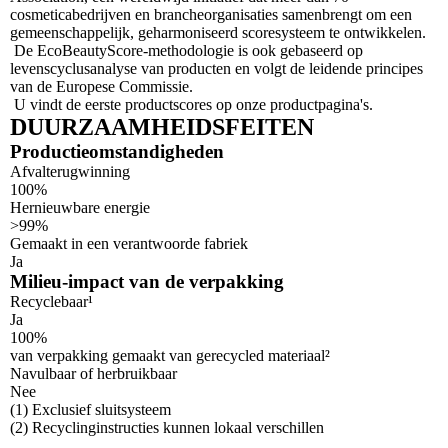
cosmeticabedrijven en brancheorganisaties samenbrengt om een
gemeenschappelijk, geharmoniseerd scoresysteem te ontwikkelen.
De EcoBeautyScore-methodologie is ook gebaseerd op
levenscyclusanalyse van producten en volgt de leidende principes
van de Europese Commissie.
U vindt de eerste productscores op onze productpagina's.
DUURZAAMHEIDSFEITEN
Productieomstandigheden
Afvalterugwinning
100%
Hernieuwbare energie
>99%
Gemaakt in een verantwoorde fabriek
Ja
Milieu-impact van de verpakking
Recyclebaar¹
Ja
100%
van verpakking gemaakt van gerecycled materiaal²
Navulbaar of herbruikbaar
Nee
Footnotes
(1) Exclusief sluitsysteem
(2) Recyclinginstructies kunnen lokaal verschillen