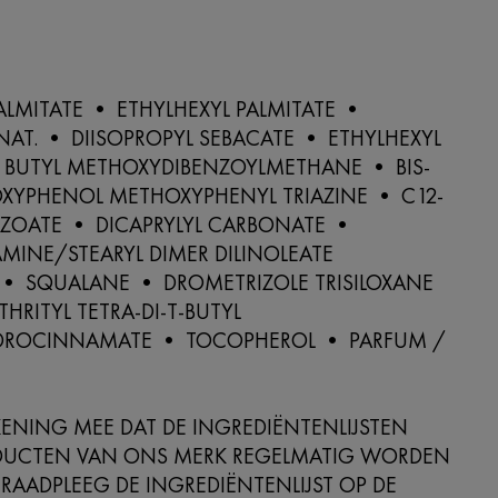
g
ALMITATE • ETHYLHEXYL PALMITATE •
AT. • DIISOPROPYL SEBACATE • ETHYLHEXYL
 BUTYL METHOXYDIBENZOYLMETHANE • BIS-
OXYPHENOL METHOXYPHENYL TRIAZINE • C12-
NZOATE • DICAPRYLYL CARBONATE •
MINE/STEARYL DIMER DILINOLEATE
• SQUALANE • DROMETRIZOLE TRISILOXANE
HRITYL TETRA-DI-T-BUTYL
DROCINNAMATE • TOCOPHEROL • PARFUM /
ENING MEE DAT DE INGREDIËNTENLIJSTEN
DUCTEN VAN ONS MERK REGELMATIG WORDEN
 RAADPLEEG DE INGREDIËNTENLIJST OP DE