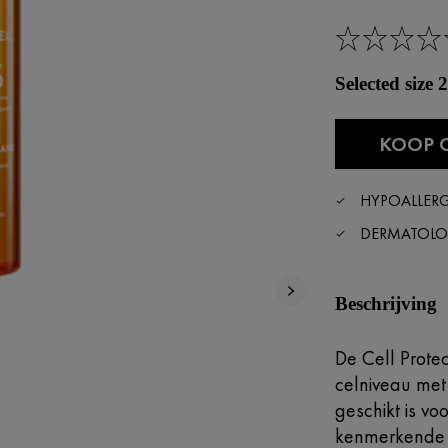
Selected size
KOOP 
HYPOALLER
DERMATOLO
Beschrijving
De Cell Prote
celniveau met 
geschikt is vo
kenmerkende s