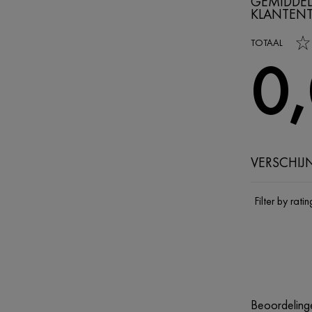
GEMIDDEL
KLANTEN
0,0 out of 5 s
TOTAAL
0
VERSCHIJ
Filter by ratin
Beoordelinge