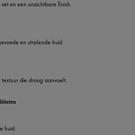
t vet en een onzichtbare finish.
gevoede en stralende huid.
se textuur die droog aanvoelt.
diënten
e huid.