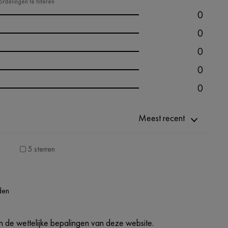
rdelingen te filteren
0
0
0
0
0
Meest recent
5 sterren
den
 de wettelijke bepalingen van deze website.