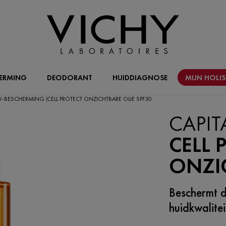
ERMING
DEODORANT
HUIDDIAGNOSE
MIJN HOLI
V-BESCHERMING
CELL PROTECT ONZICHTBARE OLIE SPF30
|
CAPIT
CELL 
ONZIC
Beschermt d
huidkwalitei