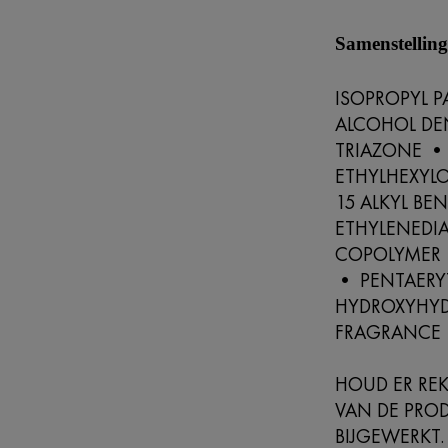
Samenstellin
ISOPROPYL P
ALCOHOL DEN
TRIAZONE •
ETHYLHEXYL
15 ALKYL BE
ETHYLENEDIA
COPOLYMER 
• PENTAERYT
HYDROXYHY
FRAGRANCE​
HOUD ER REK
VAN DE PRO
BIJGEWERKT.