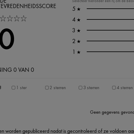
DE
Selecteer hieronder een rij om de beoo
TEVREDENHEIDSSCORE
5
★
tars
4
★
,0
3
★
2
★
1
★
NING 0 VAN 0
g
1 ster
2 sterren
3 sterren
4 sterren
Geen gegevens gevon
n worden gepubliceerd nadat is gecontroleerd of ze voldoen aan